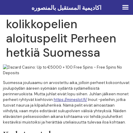
Jouluaamun kaivos -
اكاديمية المستقبل بالمنصوره
kolikkopelien
aloituspelit Perheen
hetkiä Suomessa
Suomessa jouluaamu on arvostettu aika, jolloin perheet kokoontuvat
joulupöydän ääreen syömään sydäntä sydämellisistä
perinneruokista. Mutta juhlat eivät lopu siihen. Juhlan jälkeen monet
perheet ryhtyvät kiehtoviin
https://mineslot.fi/
Inout -peleihin, jotka
tuovat naurua ja kilpailuhenkeä. Nämä pelit eivät ainoastaan
viihdytä, vaan myös edistävät sukupolvien välisiä yhteyksiä. Näiden
eläväisten pelisessioiden aikana kohtaama voi tehdä jouluhetket
kestäviksi muistoiksi ja herättää uteliaisuutta tulevaa iloa kohtaan.