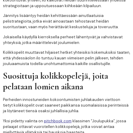
kokoontuvat yhteen, ilo kaikuvat heidän suunnitellessaan yhdessä
strategioitaan ja uppoutuessaan kiihkeään kilpailuun.
Jännitys lisääntyy heidän kehittäessään ainutlaatuisia
pelistrategioita, jotka eivät ainoastaan tehostavat heidän
suoritustaan, vaan myös herättävät keskusteluja ja toveruutta.
Jokaisella käydyllä kierroksella perheet lähentyvät ja vahvistavat
yhteyksiä, jotka määrittelevät joulumielen.
Kolikkopelit muuttavat hiljaiset hetket yhteisiksi kokemuksiksi taaten,
että yhdessäolon ilo tuntuu kauan viimeisen pelin jälkeen, tehden
jouluaamuista todella unohtumattomia kaikille osallistujille.
Suosittuja kolikkopelejä, joita
pelataan lomien aikana
Perheiden innostuneiden kokoontumisten juhlakauden viettoon
tietyt kolikkopelit ovat saaneet paikkansa suomalaisissa perinteissä
ja löytäneet tiensä osaksi juhlallisia juhlia.
Yksi pidetty valinta on
pitchbook.com
klassinen “Joulupukka”, jossa
pelaajat ottavat vuorotellen kolikkopelejä, jotka voivat antaa
miellyttäviä yllätyksiä tai hauskoja haasteita.