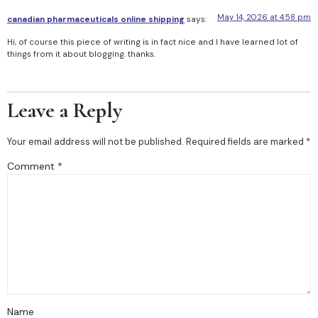
May 14, 2026 at 4:58 pm
canadian pharmaceuticals online shipping
says:
Hi, of course this piece of writing is in fact nice and I have learned lot of
things from it about blogging. thanks.
Leave a Reply
Your email address will not be published.
Required fields are marked
*
Comment
*
Name