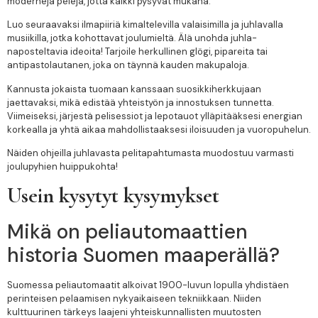
moderneja pelejä, jotta kaikki pysyvät mukana.
Luo seuraavaksi ilmapiiriä kimaltelevilla valaisimilla ja juhlavalla
musiikilla, jotka kohottavat joulumieltä. Älä unohda juhla-
naposteltavia ideoita! Tarjoile herkullinen glögi, pipareita tai
antipastolautanen, joka on täynnä kauden makupaloja.
Kannusta jokaista tuomaan kanssaan suosikkiherkkujaan
jaettavaksi, mikä edistää yhteistyön ja innostuksen tunnetta.
Viimeiseksi, järjestä pelisessiot ja lepotauot ylläpitääksesi energian
korkealla ja yhtä aikaa mahdollistaaksesi iloisuuden ja vuoropuhelun.
Näiden ohjeilla juhlavasta pelitapahtumasta muodostuu varmasti
joulupyhien huippukohta!
Usein kysytyt kysymykset
Mikä on peliautomaattien
historia Suomen maaperällä?
Suomessa peliautomaatit alkoivat 1900-luvun lopulla yhdistäen
perinteisen pelaamisen nykyaikaiseen tekniikkaan. Niiden
kulttuurinen tärkeys laajeni yhteiskunnallisten muutosten