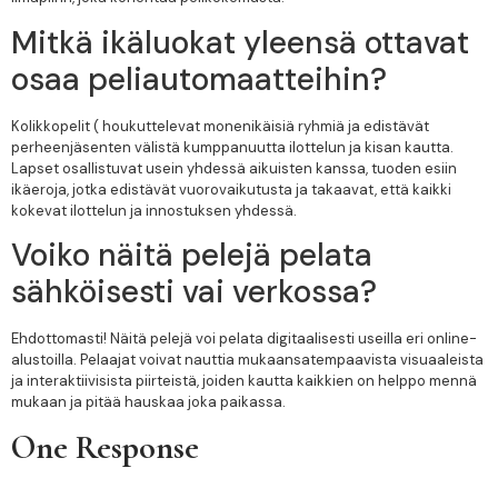
Mitkä ikäluokat yleensä ottavat
osaa peliautomaatteihin?
Kolikkopelit ( houkuttelevat monenikäisiä ryhmiä ja edistävät
perheenjäsenten välistä kumppanuutta ilottelun ja kisan kautta.
Lapset osallistuvat usein yhdessä aikuisten kanssa, tuoden esiin
ikäeroja, jotka edistävät vuorovaikutusta ja takaavat, että kaikki
kokevat ilottelun ja innostuksen yhdessä.
Voiko näitä pelejä pelata
sähköisesti vai verkossa?
Ehdottomasti! Näitä pelejä voi pelata digitaalisesti useilla eri online-
alustoilla. Pelaajat voivat nauttia mukaansatempaavista visuaaleista
ja interaktiivisista piirteistä, joiden kautta kaikkien on helppo mennä
mukaan ja pitää hauskaa joka paikassa.
One Response