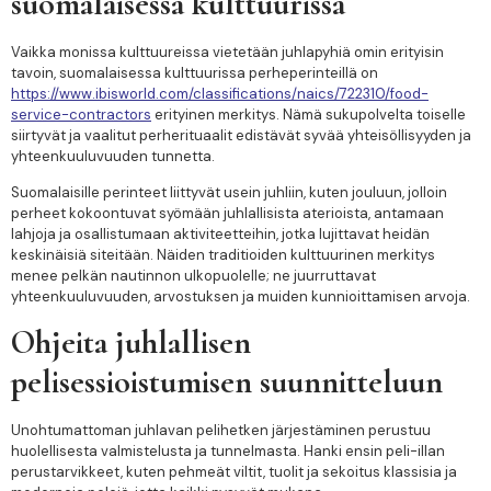
suomalaisessa kulttuurissa
Vaikka monissa kulttuureissa vietetään juhlapyhiä omin erityisin
tavoin, suomalaisessa kulttuurissa perheperinteillä on
https://www.ibisworld.com/classifications/naics/722310/food-
service-contractors
erityinen merkitys. Nämä sukupolvelta toiselle
siirtyvät ja vaalitut perherituaalit edistävät syvää yhteisöllisyyden ja
yhteenkuuluvuuden tunnetta.
Suomalaisille perinteet liittyvät usein juhliin, kuten jouluun, jolloin
perheet kokoontuvat syömään juhlallisista aterioista, antamaan
lahjoja ja osallistumaan aktiviteetteihin, jotka lujittavat heidän
keskinäisiä siteitään. Näiden traditioiden kulttuurinen merkitys
menee pelkän nautinnon ulkopuolelle; ne juurruttavat
yhteenkuuluvuuden, arvostuksen ja muiden kunnioittamisen arvoja.
Ohjeita juhlallisen
pelisessioistumisen suunnitteluun
Unohtumattoman juhlavan pelihetken järjestäminen perustuu
huolellisesta valmistelusta ja tunnelmasta. Hanki ensin peli-illan
perustarvikkeet, kuten pehmeät viltit, tuolit ja sekoitus klassisia ja