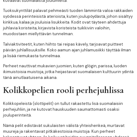
kuvaavat suomalaista joulumieltä.
Tuoksukynttilät palavat pehmeästi tuoden lämmintä valoa rakkaiden
syödessä perinteisistä aterioista, kuten joulupöydästä, johon sisältyy
kinkkua, kalaa ja jouluisia lisukkeita. Kodit ovat täyteen ahdettuja
juhlavia koristeita, kirjavista koristeista tuikkiviin valoihin,
muodostaen miellyttävän tunnelman.
Talviaktiviteetit, kuten hiihto tai reipas kävely, tarjoavat puitteet
päivän juhlallisuuksille. Koko aamun ajan juhlamusiikki täyttää ilman
ja lisää riemukasta tunnelmaa.
Perheet nauttivat mukavien juomien, kuten glögin, parissa, luoden
ikimuistoisia muistoja, jotka heijastavat suomalaisen kulttuurin ydintä
tänä ainutlaatuisena aikana.
Kolikkopelien rooli perhejuhlissa
Kolikkopeleistä (slottipelit) on tullut rakastettu lisä suomalaisiin
perhejuhliin, ja ne kutovat hauskuuden saumattomasti osaksi
jouluperinteitä.
Nämä pelit edistävät sukulaisten välistä yhteishenkeä, murtavat
muureja ja rakentavat pitkäkestoisia muistoja. Kun perheet