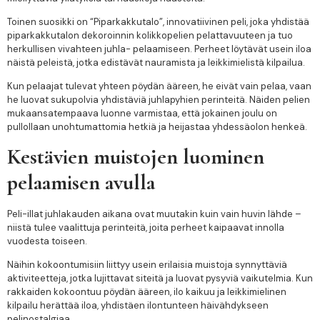
Toinen suosikki on “Piparkakkutalo”, innovatiivinen peli, joka yhdistää
piparkakkutalon dekoroinnin kolikkopelien pelattavuuteen ja tuo
herkullisen vivahteen juhla- pelaamiseen. Perheet löytävät usein iloa
näistä peleistä, jotka edistävät nauramista ja leikkimielistä kilpailua.
Kun pelaajat tulevat yhteen pöydän ääreen, he eivät vain pelaa, vaan
he luovat sukupolvia yhdistäviä juhlapyhien perinteitä. Näiden pelien
mukaansatempaava luonne varmistaa, että jokainen joulu on
pullollaan unohtumattomia hetkiä ja heijastaa yhdessäolon henkeä.
Kestävien muistojen luominen
pelaamisen avulla
Peli-illat juhlakauden aikana ovat muutakin kuin vain huvin lähde –
niistä tulee vaalittuja perinteitä, joita perheet kaipaavat innolla
vuodesta toiseen.
Näihin kokoontumisiin liittyy usein erilaisia muistoja synnyttäviä
aktiviteetteja, jotka lujittavat siteitä ja luovat pysyviä vaikutelmia. Kun
rakkaiden kokoontuu pöydän ääreen, ilo kaikuu ja leikkimielinen
kilpailu herättää iloa, yhdistäen ilontunteen häivähdykseen
pelinostalgiaa.