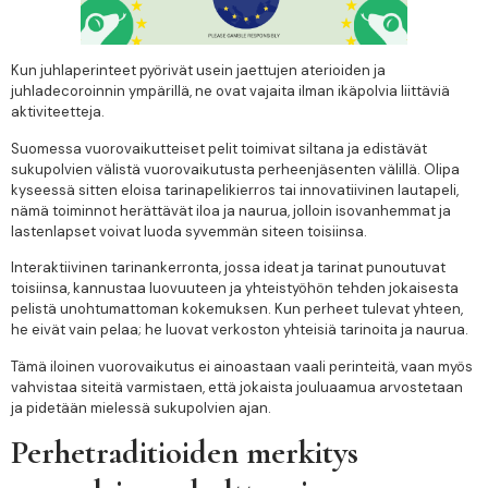
Kun juhlaperinteet pyörivät usein jaettujen aterioiden ja
juhladecoroinnin ympärillä, ne ovat vajaita ilman ikäpolvia liittäviä
aktiviteetteja.
Suomessa vuorovaikutteiset pelit toimivat siltana ja edistävät
sukupolvien välistä vuorovaikutusta perheenjäsenten välillä. Olipa
kyseessä sitten eloisa tarinapelikierros tai innovatiivinen lautapeli,
nämä toiminnot herättävät iloa ja naurua, jolloin isovanhemmat ja
lastenlapset voivat luoda syvemmän siteen toisiinsa.
Interaktiivinen tarinankerronta, jossa ideat ja tarinat punoutuvat
toisiinsa, kannustaa luovuuteen ja yhteistyöhön tehden jokaisesta
pelistä unohtumattoman kokemuksen. Kun perheet tulevat yhteen,
he eivät vain pelaa; he luovat verkoston yhteisiä tarinoita ja naurua.
Tämä iloinen vuorovaikutus ei ainoastaan vaali perinteitä, vaan myös
vahvistaa siteitä varmistaen, että jokaista jouluaamua arvostetaan
ja pidetään mielessä sukupolvien ajan.
Perhetraditioiden merkitys