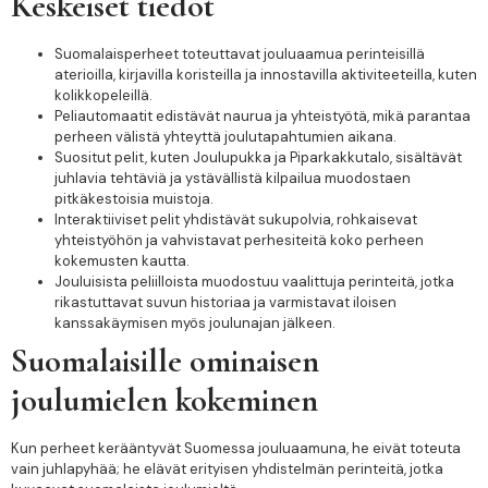
Keskeiset tiedot
Suomalaisperheet toteuttavat jouluaamua perinteisillä
aterioilla, kirjavilla koristeilla ja innostavilla aktiviteeteilla, kuten
kolikkopeleillä.
Peliautomaatit edistävät naurua ja yhteistyötä, mikä parantaa
perheen välistä yhteyttä joulutapahtumien aikana.
Suositut pelit, kuten Joulupukka ja Piparkakkutalo, sisältävät
juhlavia tehtäviä ja ystävällistä kilpailua muodostaen
pitkäkestoisia muistoja.
Interaktiiviset pelit yhdistävät sukupolvia, rohkaisevat
yhteistyöhön ja vahvistavat perhesiteitä koko perheen
kokemusten kautta.
Jouluisista peliilloista muodostuu vaalittuja perinteitä, jotka
rikastuttavat suvun historiaa ja varmistavat iloisen
kanssakäymisen myös joulunajan jälkeen.
Suomalaisille ominaisen
joulumielen kokeminen
Kun perheet kerääntyvät Suomessa jouluaamuna, he eivät toteuta
vain juhlapyhää; he elävät erityisen yhdistelmän perinteitä, jotka