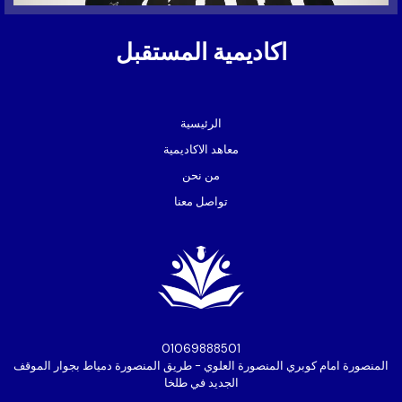
اكاديمية المستقبل
الرئيسية
معاهد الاكاديمية
من نحن
تواصل معنا
01069888501⁩
المنصورة امام كوبري المنصورة العلوي - طريق المنصورة دمياط بجوار الموقف
الجديد في طلخا