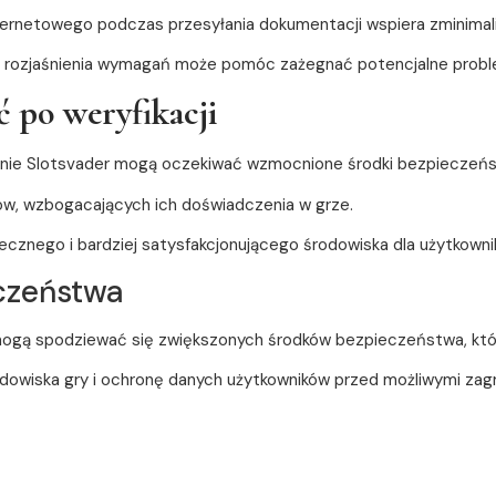
ternetowego podczas przesyłania dokumentacji wspiera zminimali
celu rozjaśnienia wymagań może pomóc zażegnać potencjalne probl
 po weryfikacji
ynie Slotsvader mogą oczekiwać wzmocnione środki bezpieczeńst
w, wzbogacających ich doświadczenia w grze.
ecznego i bardziej satysfakcjonującego środowiska dla użytkown
czeństwa
mogą spodziewać się zwiększonych środków bezpieczeństwa, które
odowiska gry i ochronę danych użytkowników przed możliwymi zag