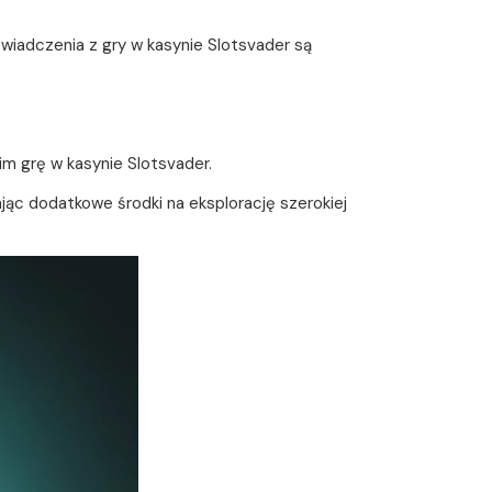
świadczenia z gry w kasynie Slotsvader są
m grę w kasynie Slotsvader.
jąc dodatkowe środki na eksplorację szerokiej