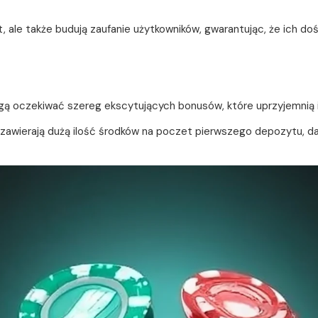
 ale także budują zaufanie użytkowników, gwarantując, że ich do
gą oczekiwać szereg ekscytujących bonusów, które uprzyjemnią i
 zawierają dużą ilość środków na poczet pierwszego depozytu, da