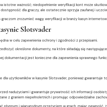
ma istotne ważność; niedopełnienie weryfikacji kont może skut
dostępność dla graczy, ale ostatecznie sprzyja zaufanej i uczci
a graczom zrozumieć wagę weryfikacji w branży kasyn internetowyc
asynie Slotsvader
będna w celu zapewnienia ochrony i zgodności z przepisami.
edłożyć określone dokumenty, na które składają się następujące
ej dokumentacji jest konieczne dla zapewnienia sprawnego funkc
dne dla użytkowników w kasynie Slotsvader, ponieważ gwarantuje t
ed nadużyciami i gwarantuje prywatność ich informacji osobistyc
iązane z graniem niepełnoletnich i promując odpowiedzialne zacho
ć płynnym i wiarygodnym przeżyciem w grach, mając pewność, że