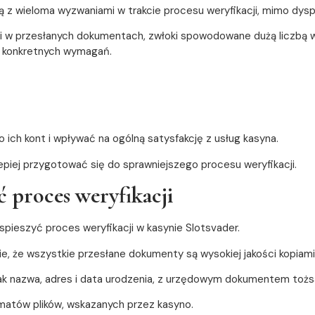
ją z wieloma wyzwaniami w trakcie procesu weryfikacji, mimo d
i w przesłanych dokumentach, zwłoki spowodowane dużą liczbą we
e konkretnych wymagań.
ch kont i wpływać na ogólną satysfakcję z usług kasyna.
iej przygotować się do sprawniejszego procesu weryfikacji.
ć proces weryfikacji
ieszyć proces weryfikacji w kasynie Slotsvader.
e, że wszystkie przesłane dokumenty są wysokiej jakości kopiami,
 jak nazwa, adres i data urodzenia, z urzędowym dokumentem toż
rmatów plików, wskazanych przez kasyno.