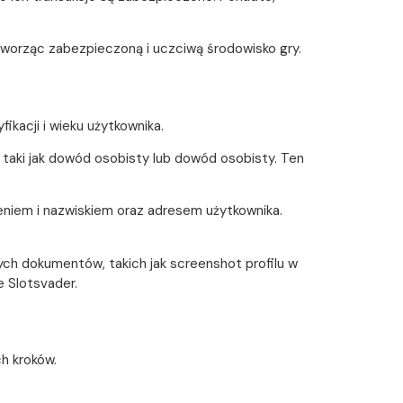
 tworząc zabezpieczoną i uczciwą środowisko gry.
kacji i wieku użytkownika.
taki jak dowód osobisty lub dowód osobisty. Ten
eniem i nazwiskiem oraz adresem użytkownika.
ych dokumentów, takich jak screenshot profilu w
e Slotsvader.
h kroków.