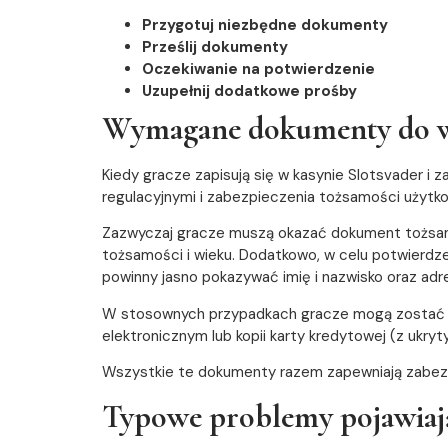
Przygotuj niezbędne dokumenty
Prześlij dokumenty
Oczekiwanie na potwierdzenie
Uzupełnij dodatkowe prośby
Wymagane dokumenty do we
Kiedy gracze zapisują się w kasynie Slotsvader i
regulacyjnymi i zabezpieczenia tożsamości użytk
Zazwyczaj gracze muszą okazać dokument tożsamoś
tożsamości i wieku. Dodatkowo, w celu potwierdz
powinny jasno pokazywać imię i nazwisko oraz adr
W stosownych przypadkach gracze mogą zostać we
elektronicznym lub kopii karty kredytowej (z ukryt
Wszystkie te dokumenty razem zapewniają zabezpi
Typowe problemy pojawiając