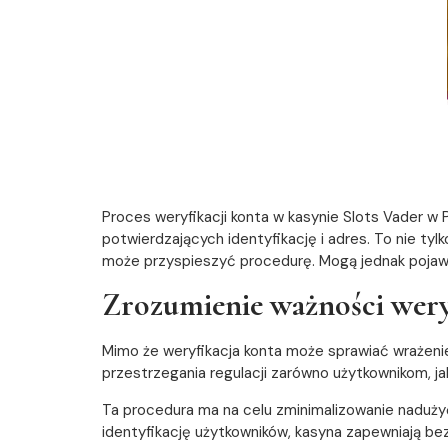
Proces weryfikacji konta w kasynie Slots Vader w
potwierdzających identyfikację i adres. To nie tyl
może przyspieszyć procedurę. Mogą jednak pojawić
Zrozumienie ważności wery
Mimo że weryfikacja konta może sprawiać wrażenie
przestrzegania regulacji zarówno użytkownikom, ja
Ta procedura ma na celu zminimalizowanie nadużyć
identyfikację użytkowników, kasyna zapewniają b