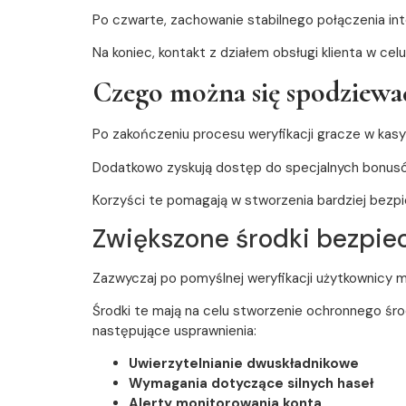
Po czwarte, zachowanie stabilnego połączenia in
Na koniec, kontakt z działem obsługi klienta w 
Czego można się spodziewać
Po zakończeniu procesu weryfikacji gracze w kas
Dodatkowo zyskują dostęp do specjalnych bonusó
Korzyści te pomagają w stworzenia bardziej bezpi
Zwiększone środki bezpie
Zazwyczaj po pomyślnej weryfikacji użytkownicy 
Środki te mają na celu stworzenie ochronnego śr
następujące usprawnienia:
Uwierzytelnianie dwuskładnikowe
Wymagania dotyczące silnych haseł
Alerty monitorowania konta