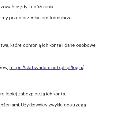
zować błędy i opóźnienia.
emy przed przesłaniem formularza.
wa, które ochronią ich konta i dane osobowe.
ików,
https://slotsvaders.net/pl-pl/login/
.
 lepiej zabezpieczą ich konta.
rożeniami. Użytkownicy zwykle dostrzegą