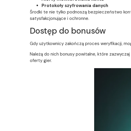
Protokoły szyfrowania danych
Środki te nie tylko podnoszą bezpieczeństwo kont,
satysfakcjonujące i ochronne.
Dostęp do bonusów
Gdy użytkownicy zakończą proces weryfikacji, mo
Należą do nich bonusy powitalne, które zazwyczaj
oferty gier.