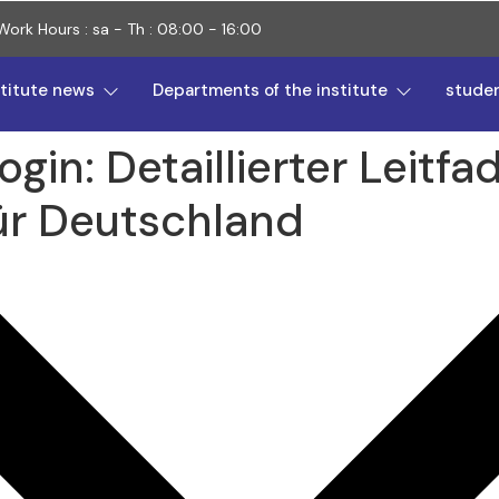
Work Hours : sa - Th : 08:00 - 16:00
stitute news
Departments of the institute
stude
gin: Detaillierter Leitfa
ür Deutschland