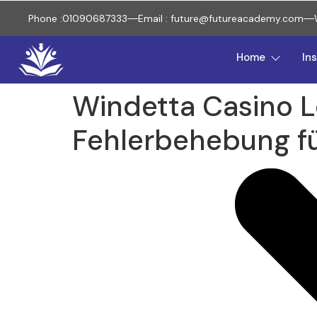
Phone :01090687333
Email : future@futureacademy.com
Home
In
Windetta Casino Lo
Fehlerbehebung f