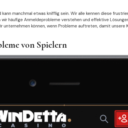
kann manchmal etwas knifflig sein. Wir alle kennen diese frust
m wir häufige Anmeldeprobleme verstehen und effektive Lösungen
wir unternehmen können, wenn Probleme auftreten, damit unsere 
leme von Spielern