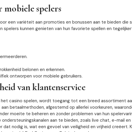
 mobiele spelers
or een variëteit aan promoties en bonussen aan te bieden die s
spelers kunnen genieten van hun favoriete spellen en tegelijkerti
vermeerderen.
rokkenheid belonen en erkennen.
ifiek ontworpen voor mobiele gebruikers.
heid van klantenservice
n het casino spelen, wordt toegang tot een breed assortiment aan
 aan betaalmethoden, afgestemd op allerlei voorkeuren, waaronde
d zonder moeite te beheren en zonder problemen van hun spelervar
de ondersteuningskanalen aan te bieden, zoals live chat, e-mail e
r dat nodig is, wat een gevoel van veiligheid en vrijheid creëert