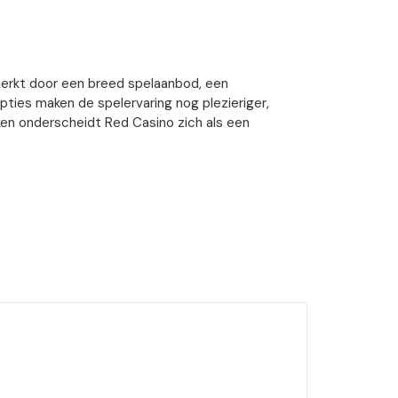
merkt door een breed spelaanbod, een
pties maken de spelervaring nog plezieriger,
rken onderscheidt Red Casino zich als een