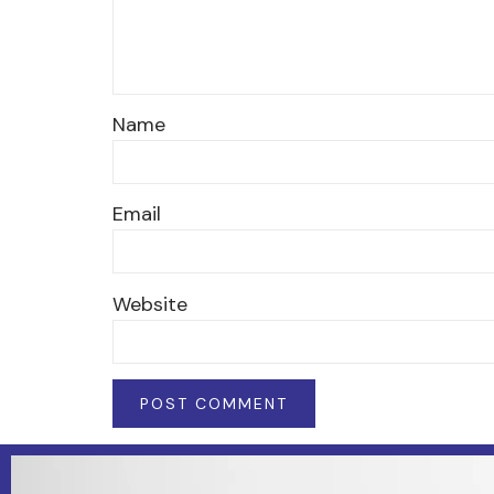
Name
Email
Website