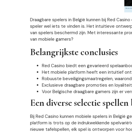
Draagbare spelers in België kunnen bij Red Casino 
speler wel iets te vinden is. Het intuïtieve ontw
van spelers beschermd zijn. Met interessante pro
van mobiele gamers?
Belangrijkste conclusies
Red Casino biedt een gevarieerd spelaanbod
Het mobiele platform heeft een intuïtief on
Robuuste beveiligingsmaatregelen, waarond
Exclusieve draagbare promoties en loyalite
Voor Belgische draagbare gamers zijn er ver
Een diverse selectie spelle
Bij Red Casino kunnen mobiele spelers in België g
platform is trots op de indrukwekkende spelvariët
nieuwe tafelspellen, elk spel is ontworpen voor ho