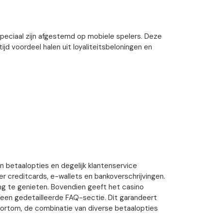
peciaal zijn afgestemd op mobiele spelers. Deze
jd voordeel halen uit loyaliteitsbeloningen en
 betaalopties en degelijk klantenservice
r creditcards, e-wallets en bankoverschrijvingen.
ing te genieten. Bovendien geeft het casino
n een gedetailleerde FAQ-sectie. Dit garandeert
. Kortom, de combinatie van diverse betaalopties