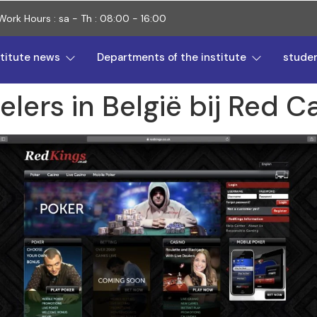
Work Hours : sa - Th : 08:00 - 16:00
stitute news
Departments of the institute
stude
lers in België bij Red C