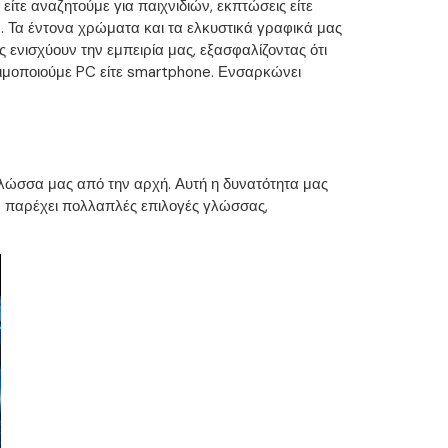
ίτε αναζητούμε για παιχνιδιών, εκπτώσεις είτε
ν. Τα έντονα χρώματα και τα ελκυστικά γραφικά μας
ενισχύουν την εμπειρία μας, εξασφαλίζοντας ότι
ησιμοποιούμε PC είτε smartphone. Ενσαρκώνει
ώσσα μας από την αρχή. Αυτή η δυνατότητα μας
no παρέχει πολλαπλές επιλογές γλώσσας,