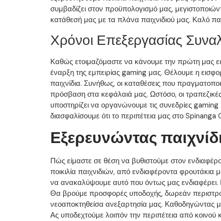
συμβαδίζει στον προϋπολογισμό μας, μεγιστοποιών
κατάθεσή μας με τα πλάνα παιχνιδιού μας. Καλό παι
Χρόνοι Επεξεργασίας Συνα
Καθώς ετοιμαζόμαστε να κάνουμε την πρώτη μας ε
έναρξη της εμπειρίας gaming μας. Θέλουμε η εισφο
παιχνίδια. Συνήθως, οι καταθέσεις που πραγματο
πρόσβαση στα κεφάλαιά μας. Ωστόσο, οι τραπεζικές
υποστηρίζει να οργανώνουμε τις συνεδρίες gaming
διασφαλίσουμε ότι το περιπέτεια μας στο Spinanga 
Εξερευνώντας παιχνίδι
Πώς είμαστε σε θέση να βυθιστούμε στον ενδιαφέρ
ποικιλία παιχνιδιών, από ενδιαφέροντα φρουτάκια μ
να ανακαλύψουμε αυτό που όντως μας ενδιαφέρει. 
Θα βρούμε προσφορές υποδοχής, δωρεάν περιστροφέ
νεοαποκτηθείσα ανεξαρτησία μας. Καθοδηγώντας μέσ
Ας υποδεχτούμε λοιπόν την περιπέτεια από κοινού κα