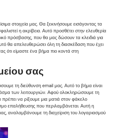
σιμα στοιχεία μας. Θα ξεκινήσουμε εισάγοντας τα
φαλιστεί η ακρίβεια. Αυτό προσθέτει στην ελευθερία
ικό πρόσβασης, που θα μας δώσουν τα κλειδιά για
 Αυτό θα απελευθερώσει όλη τη διασκέδαση που έχει
ς ότι είμαστε ένα βήμα πιο κοντά στη
μείου σας
σουμε τη διεύθυνση email μας. Αυτό το βήμα είναι
 φάσμα των λειτουργιών. Αφού ολοκληρώσουμε τη
α πρέπει να ρίξουμε μια ματιά στον φάκελο
σμο επαλήθευσης που περιλαμβάνεται. Αυτή η
μας, αναλαμβάνουμε τη διαχείριση του λογαριασμού