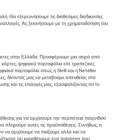
ή. Θα εξερευνήσουμε τις διαθέσιμες διαδικασίες
ναλλαγές. Ας ξεκινήσουμε με τη χρηματοδότηση του
παίκτες στην Ελλάδα. Προσφέρουμε μια σειρά από
ς κάρτες, ψηφιακά πορτοφόλια είτε τραπεζικές
φιακά πορτοφόλια όπως η Skrill και η Neteller
λες, δίνοντάς μας να μεταβούμε απευθείας στα
ης και τις επιλογές μας, εξασφαλίζοντας ότι το
θεσης για να αρχίσουμε την περιπέτεια παιχνιδιού
να πληρούμε αυτές τις προϋποθέσεις. Συνήθως, η
όνο να αρχίσουμε να παίζουμε αλλά και να
λίζοντας ότι καταθέτουμε ένα ποσότητα που