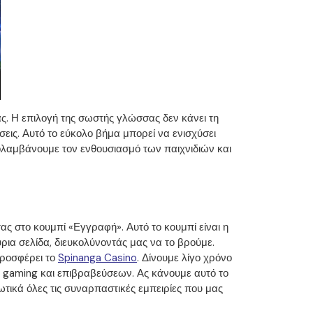
ς. Η επιλογή της σωστής γλώσσας δεν κάνει τη
ις. Αυτό το εύκολο βήμα μπορεί να ενισχύσει
πολαμβάνουμε τον ενθουσιασμό των παιχνιδιών και
ς στο κουμπί «Εγγραφή». Αυτό το κουμπί είναι η
ια σελίδα, διευκολύνοντάς μας να το βρούμε.
προσφέρει το
Spinanga Casino
. Δίνουμε λίγο χρόνο
το gaming και επιβραβεύσεων. Ας κάνουμε αυτό το
τικά όλες τις συναρπαστικές εμπειρίες που μας