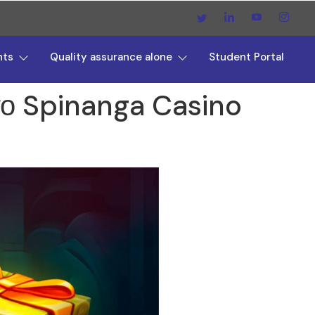
nts
Quality assurance alone
Student Portal
το Spinanga Casino