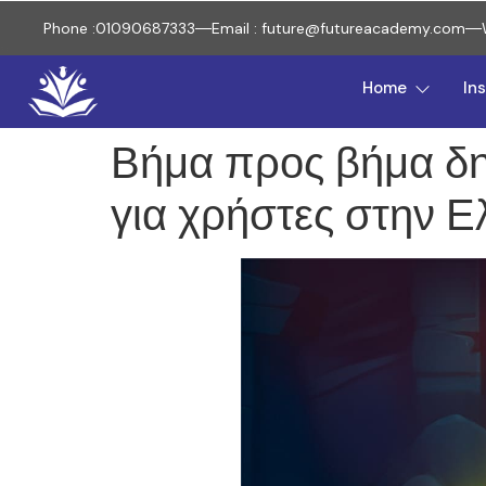
Phone :01090687333
Email : future@futureacademy.com
Home
In
Βήμα προς βήμα δη
για χρήστες στην 