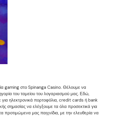
ία gaming στο Spinanga Casino. Θέλουμε να
γορία του ταμείου του λογαριασμού μας. Εδώ,
για ηλεκτρονικά πορτοφόλια, credit cards ή bank
ικής σημασίας να ελέγξουμε τα όλα προσεκτικά για
α προτιμώμενα μας παιχνίδια, με την ελευθερία να