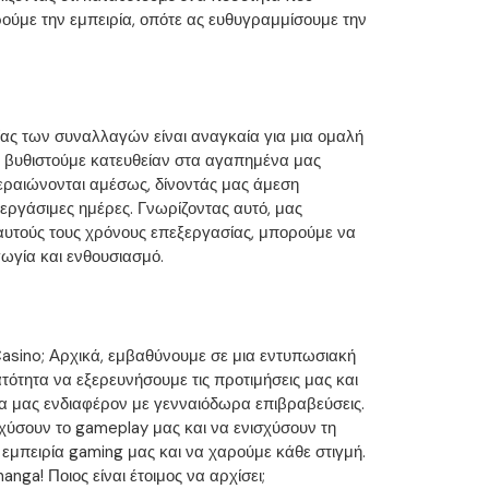
ούμε την εμπειρία, οπότε ας ευθυγραμμίσουμε την
ας των συναλλαγών είναι αναγκαία για μια ομαλή
να βυθιστούμε κατευθείαν στα αγαπημένα μας
εραιώνονται αμέσως, δίνοντάς μας άμεση
 εργάσιμες ημέρες. Γνωρίζοντας αυτό, μας
 αυτούς τους χρόνους επεξεργασίας, μπορούμε να
γωγία και ενθουσιασμό.
asino; Αρχικά, εμβαθύνουμε σε μια εντυπωσιακή
ατότητα να εξερευνήσουμε τις προτιμήσεις μας και
ια μας ενδιαφέρον με γενναιόδωρα επιβραβεύσεις.
ύσουν το gameplay μας και να ενισχύσουν τη
εμπειρία gaming μας και να χαρούμε κάθε στιγμή.
nga! Ποιος είναι έτοιμος να αρχίσει;