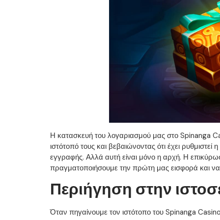
Η κατασκευή του λογαριασμού μας στο Spinanga Cas
ιστότοπό τους και βεβαιώνοντας ότι έχει ρυθμιστ
εγγραφής. Αλλά αυτή είναι μόνο η αρχή. Η επικύρωσ
πραγματοποιήσουμε την πρώτη μας εισφορά και να β
Περιήγηση στην ιστοσε
Όταν πηγαίνουμε τον ιστότοπο του Spinanga Casino,