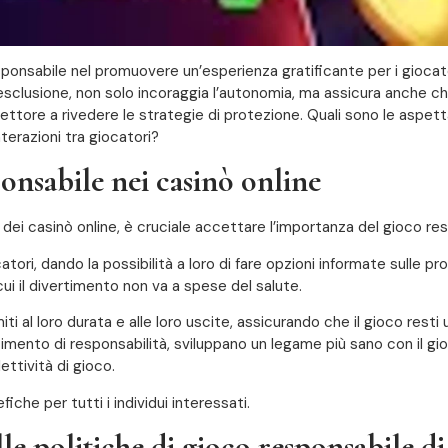
esponsabile nel promuovere un’esperienza gratificante per i gioca
esclusione, non solo incoraggia l’autonomia, ma assicura anche ch
settore a rivedere le strategie di protezione. Quali sono le aspett
terazioni tra giocatori?
onsabile nei casinò online
o dei casinò online, è cruciale accettare l’importanza del gioco re
ori, dando la possibilità a loro di fare opzioni informate sulle pro
ui il divertimento non va a spese del salute.
iti al loro durata e alle loro uscite, assicurando che il gioco res
imento di responsabilità, sviluppano un legame più sano con il g
ettività di gioco.
iche per tutti i individui interessati.
le politiche di gioco responsabile d