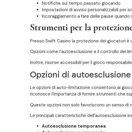
Notifiche sul tempo passato giocando
Impostazioni di avviso personalizzabili per so
Incoraggiamento a fare delle pause quando 
Strumenti per la protezione 
Presso Swift Casino la protezione dei giocatori è 
Opzioni come l’autoesclusione e il controllo dei lim
Inoltre, risorse accessibili per il gioco responsabi
Opzioni di autoesclusione 
Le opzioni di auto-limitazione consentono ai gioca
riconosce l’importanza di fornire strumenti che supp
Queste opzioni non solo favoriscono un senso di r
Le principali caratteristiche dell’autoesclusione i
Autoesclusione temporanea