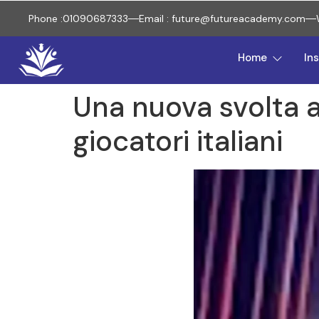
Phone :01090687333
Email : future@futureacademy.com
Home
In
Una nuova svolta a
giocatori italiani