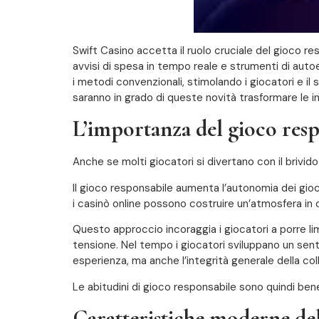
Swift Casino accetta il ruolo cruciale del gioco r
avvisi di spesa in tempo reale e strumenti di auto
i metodi convenzionali, stimolando i giocatori e il 
saranno in grado di queste novità trasformare le in
L’importanza del gioco resp
Anche se molti giocatori si divertano con il brivid
Il gioco responsabile aumenta l’autonomia dei giocat
i casinò online possono costruire un’atmosfera in c
Questo approccio incoraggia i giocatori a porre lim
tensione. Nel tempo i giocatori sviluppano un sent
esperienza, ma anche l’integrità generale della coll
Le abitudini di gioco responsabile sono quindi benef
Caratteristiche moderne del