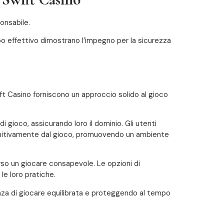
onsabile.
po effettivo dimostrano l’impegno per la sicurezza
ift Casino forniscono un approccio solido al gioco
di gioco, assicurando loro il dominio. Gli utenti
initivamente dal gioco, promuovendo un ambiente
rso un giocare consapevole. Le opzioni di
le loro pratiche.
nza di giocare equilibrata e proteggendo al tempo