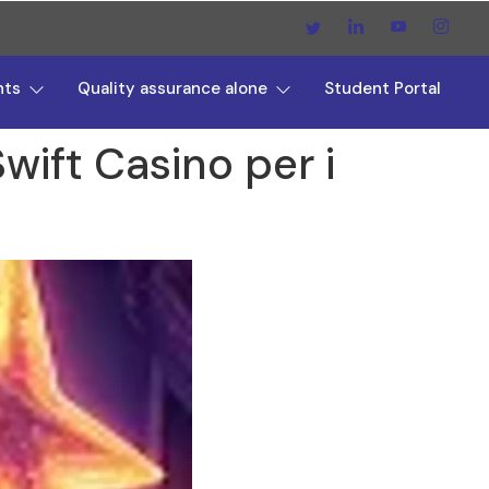
nts
Quality assurance alone
Student Portal
wift Casino per i