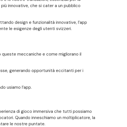
 più innovative, che si cater a un pubblico
uttando design e funzionalità innovative, l’app
nte le esigenze degli utenti svizzeri.
ano queste meccaniche e come migliorano il
sse, generando opportunità eccitanti per i
ndo usiamo l’app.
sperienza di gioco immersiva che tutti possiamo
iocatori. Quando inneschiamo un moltiplicatore, la
are le nostre puntate.