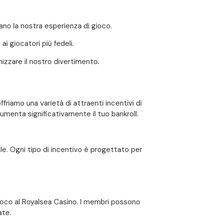
rano la nostra esperienza di gioco.
ai giocatori più fedeli.
zzare il nostro divertimento.
riamo una varietà di attraenti incentivi di
menta significativamente il tuo bankroll.
ale. Ogni tipo di incentivo è progettato per
gioco al Royalsea Casino. I membri possono
ate.