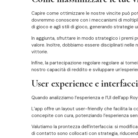
Capire come ottimizzare le nostre vincite può pot
dovremmo conoscere con i meccanismi di moltiplica
di gioco e agli stili di gioco, generando strategie 
In aggiunta, sfruttare in modo strategico i premi p
valore. Inoltre, dobbiamo essere disciplinati nelle
vittorie.
Infine, la partecipazione regolare regolare ai tor
nostro capacità di reddito e sviluppare un’esperie
User experience e interfacc
Quando analizziamo l’esperienza e l’UI dell’app Ro
L’app offre un layout user-friendly che facilita la
concepite con cura, potenziando l’esperienza senz
Valutiamo la prontezza dell’interfaccia: si modifi
di contatto sono collocati con strategia, riducendo