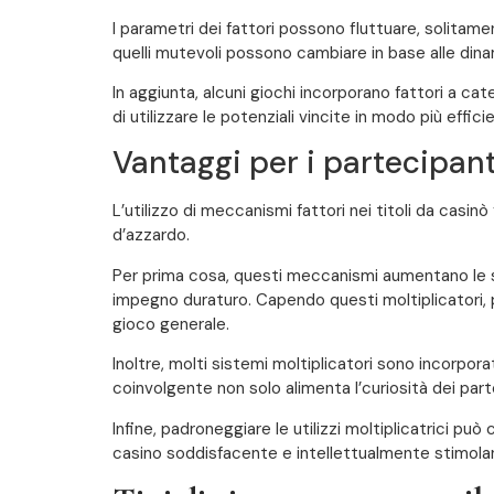
I parametri dei fattori possono fluttuare, solitam
quelli mutevoli possono cambiare in base alle din
In aggiunta, alcuni giochi incorporano fattori a 
di utilizzare le potenziali vincite in modo più eff
Vantaggi per i partecipant
L’utilizzo di meccanismi fattori nei titoli da casin
d’azzardo.
Per prima cosa, questi meccanismi aumentano le s
impegno duraturo. Capendo questi moltiplicatori, 
gioco generale.
Inoltre, molti sistemi moltiplicatori sono incorpora
coinvolgente non solo alimenta l’curiosità dei par
Infine, padroneggiare le utilizzi moltiplicatrici p
casino soddisfacente e intellettualmente stimola