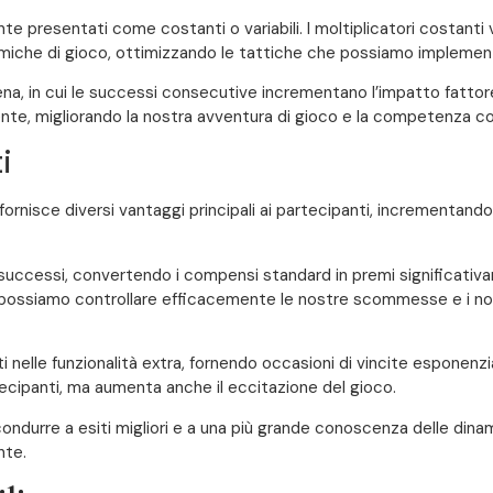
ente presentati come costanti o variabili. I moltiplicatori costa
amiche di gioco, ottimizzando le tattiche che possiamo implemen
catena, in cui le successi consecutive incrementano l’impatto f
iciente, migliorando la nostra avventura di gioco e la competenza 
i
ò fornisce diversi vantaggi principali ai partecipanti, incrementando
uccessi, convertendo i compensi standard in premi significativam
possiamo controllare efficacemente le nostre scommesse e i nostr
ti nelle funzionalità extra, fornendo occasioni di vincite esponenz
tecipanti, ma aumenta anche il eccitazione del gioco.
uò condurre a esiti migliori e a una più grande conoscenza delle di
nte.