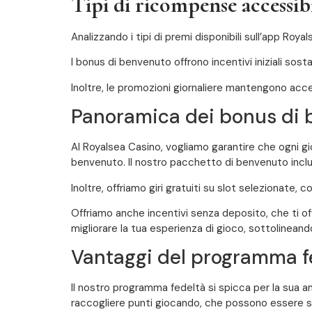
Tipi di ricompense accessibi
Analizzando i tipi di premi disponibili sull’app Roy
I bonus di benvenuto offrono incentivi iniziali sosta
Inoltre, le promozioni giornaliere mantengono acc
Panoramica dei bonus di
Al Royalsea Casino, vogliamo garantire che ogni gi
benvenuto. Il nostro pacchetto di benvenuto includ
Inoltre, offriamo giri gratuiti su slot selezionate, c
Offriamo anche incentivi senza deposito, che ti off
migliorare la tua esperienza di gioco, sottolineando
Vantaggi del programma f
Il nostro programma fedeltà si spicca per la sua 
raccogliere punti giocando, che possono essere s