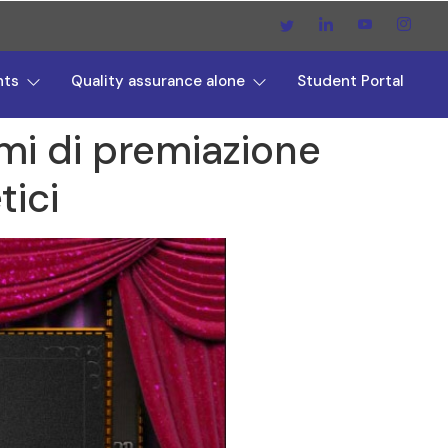
nts
Quality assurance alone
Student Portal
smi di premiazione
tici