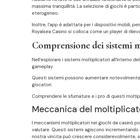
massima tranquillità. La selezione di giochi è part
eterogeneo.
Inoltre, l’app è adattata per i dispositivi mobili, 
Royalsea Casino si colloca come un player di rilie
Comprensione dei sistemi m
Nell’esplorare i sistemi moltiplicatori all’intern
gameplay.
Questi sistemi possono aumentare notevolmente le
giocatori.
Comprendere le sfumature e i pro di questi moltipl
Meccanica del moltiplicat
I meccanismi moltiplicatori nei giochi da casinò 
valutare. Questi sistemi agiscono incrementando le
nostra vincita può crescere considerevolmente,