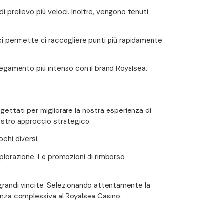
di prelievo più veloci. Inoltre, vengono tenuti
 ci permette di raccogliere punti più rapidamente
legamento più intenso con il brand Royalsea.
ettati per migliorare la nostra esperienza di
ostro approccio strategico.
chi diversi.
splorazione. Le promozioni di rimborso
 grandi vincite. Selezionando attentamente la
nza complessiva al Royalsea Casino.