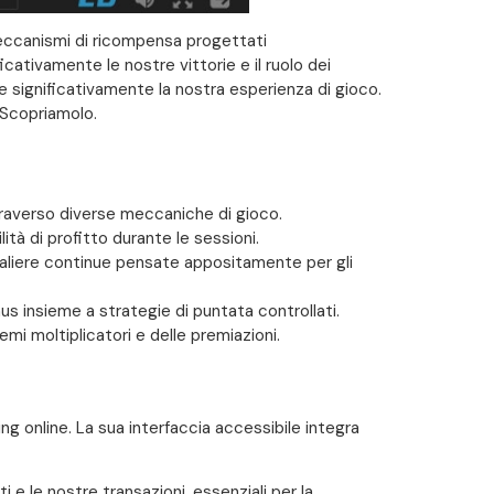
i meccanismi di ricompensa progettati
cativamente le nostre vittorie e il ruolo dei
e significativamente la nostra esperienza di gioco.
 Scopriamolo.
ttraverso diverse meccaniche di gioco.
tà di profitto durante le sessioni.
ornaliere continue pensate appositamente per gli
us insieme a strategie di puntata controllati.
mi moltiplicatori e delle premiazioni.
ng online. La sua interfaccia accessibile integra
i e le nostre transazioni, essenziali per la