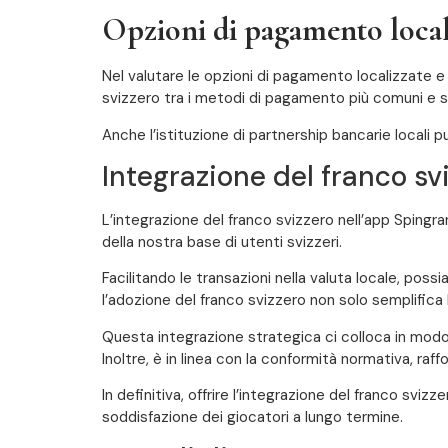
Opzioni di pagamento locali
Nel valutare le opzioni di pagamento localizzate e 
svizzero tra i metodi di pagamento più comuni e sc
Anche l’istituzione di partnership bancarie locali pu
Integrazione del franco sv
L’integrazione del franco svizzero nell’app Sping
della nostra base di utenti svizzeri.
Facilitando le transazioni nella valuta locale, possi
l’adozione del franco svizzero non solo semplifica
Questa integrazione strategica ci colloca in modo 
Inoltre, è in linea con la conformità normativa, raf
In definitiva, offrire l’integrazione del franco sv
soddisfazione dei giocatori a lungo termine.