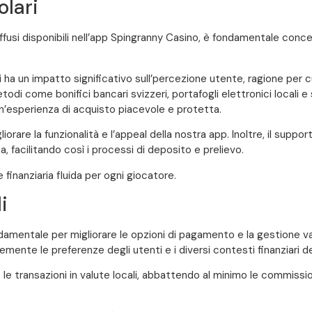
lari
fusi disponibili nell’app Spingranny Casino, è fondamentale concen
 ha un impatto significativo sull’percezione utente, ragione per c
todi come bonifici bancari svizzeri, portafogli elettronici locali e
un’esperienza di acquisto piacevole e protetta.
are la funzionalità e l’appeal della nostra app. Inoltre, il support
, facilitando così i processi di deposito e prelievo.
e finanziaria fluida per ogni giocatore.
i
ndamentale per migliorare le opzioni di pagamento e la gestione va
emente le preferenze degli utenti e i diversi contesti finanziari de
le transazioni in valute locali, abbattendo al minimo le commissio