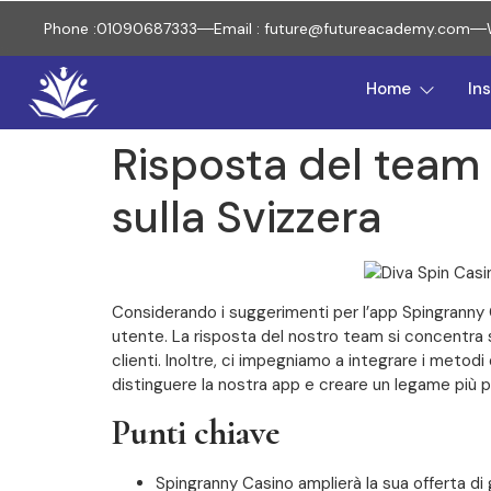
Phone :01090687333
Email : future@futureacademy.com
Home
In
Risposta del team 
sulla Svizzera
Considerando i suggerimenti per l’app Spingranny 
utente. La risposta del nostro team si concentra su
clienti. Inoltre, ci impegniamo a integrare i metodi
distinguere la nostra app e creare un legame più p
Punti chiave
Spingranny Casino amplierà la sua offerta di g