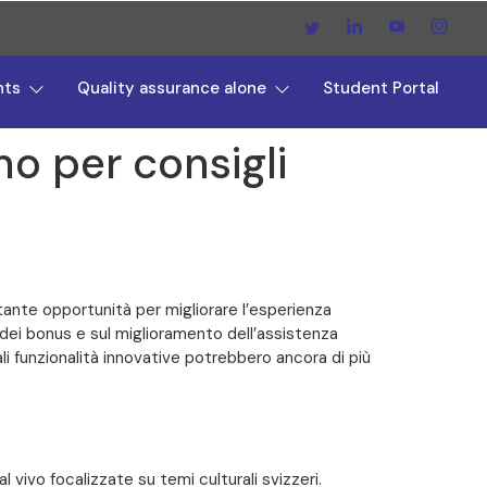
nts
Quality assurance alone
Student Portal
o per consigli
tante opportunità per migliorare l’esperienza
e dei bonus e sul miglioramento dell’assistenza
ali funzionalità innovative potrebbero ancora di più
 vivo focalizzate su temi culturali svizzeri.