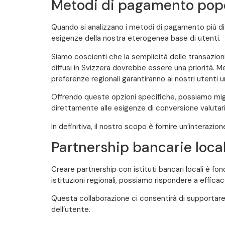
Metodi di pagamento popo
Quando si analizzano i metodi di pagamento più dif
esigenze della nostra eterogenea base di utenti.
Siamo coscienti che la semplicità delle transazioni
diffusi in Svizzera dovrebbe essere una priorità. Me
preferenze regionali garantiranno ai nostri utenti 
Offrendo queste opzioni specifiche, possiamo miglior
direttamente alle esigenze di conversione valutaria
In definitiva, il nostro scopo è fornire un’interazion
Partnership bancarie local
Creare partnership con istituti bancari locali è fo
istituzioni regionali, possiamo rispondere a efficac
Questa collaborazione ci consentirà di supportare 
dell’utente.