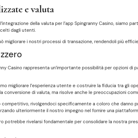
zzate e valuta
l’integrazione della valuta per l’app Spingranny Casino, siamo part
elti dagli utenti.
ò migliorare i nostri processi di transazione, rendendoli più efficie
izzero
ranny Casino rappresenta un’importante possibilità per opzioni di
amo migliorare l’esperienza utente e costruire la fiducia tra gli ope
 la conversione di valuta, ma risolve anche le preoccupazioni comu
competitivo, rivolgendoci specificamente a coloro che danno prior
forzando ulteriormente il nostro impegno nel fornire una piattaform
izzero potrebbe rivelarsi fondamentale per consolidare la nostra pr