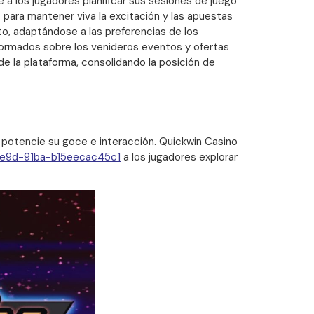
 a los jugadores planificar sus sesiones de juego
ara mantener viva la excitación y las apuestas
o, adaptándose a las preferencias de los
formados sobre los venideros eventos y ofertas
e la plataforma, consolidando la posición de
e potencie su goce e interacción. Quickwin Casino
4e9d-91ba-b15eecac45c1
a los jugadores explorar