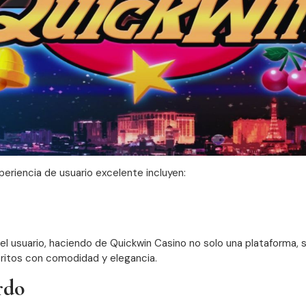
riencia de usuario excelente incluyen:
del usuario, haciendo de Quickwin Casino no solo una plataforma,
oritos con comodidad y elegancia.
rdo