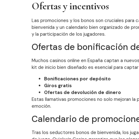
Ofertas y incentivos
Las promociones y los bonos son cruciales para ca
bienvenida y un calendario bien organizado de pro
y la participación de los jugadores.
Ofertas de bonificación d
Muchos casinos online en España captan a nuevos j
kit de inicio bien diseñado es esencial para captar
Bonificaciones por depósito
Giros gratis
Ofertas de devolución de dinero
Estas llamativas promociones no solo mejoran la p
emoción.
Calendario de promocione
Tras los seductores bonos de bienvenida, los jug