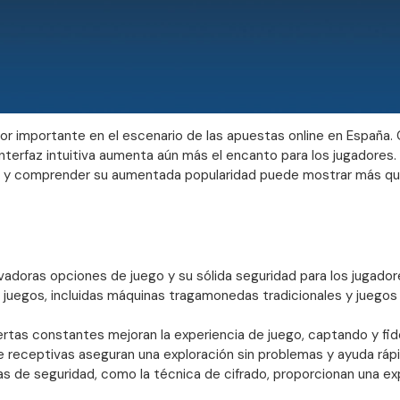
r importante en el escenario de las apuestas online en España.
nterfaz intuitiva aumenta aún más el encanto para los jugadores
as y comprender su aumentada popularidad puede mostrar más qu
adoras opciones de juego y su sólida seguridad para los jugador
 juegos, incluidas máquinas tragamonedas tradicionales y juegos 
ertas constantes mejoran la experiencia de juego, captando y fid
 receptivas aseguran una exploración sin problemas y ayuda rápi
 de seguridad, como la técnica de cifrado, proporcionan una ex