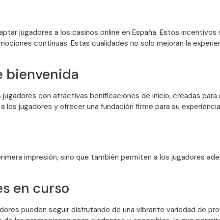
ptar jugadores a los casinos online en España. Estos incentivos s
mociones continuas. Estas cualidades no solo mejoran la experien
e bienvenida
ugadores con atractivas bonificaciones de inicio, creadas para me
 a los jugadores y ofrecer una fundación firme para su experiencia
rimera impresión, sino que también permiten a los jugadores ade
s en curso
adores pueden seguir disfrutando de una vibrante variedad de p