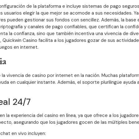
configuración de la plataforma e incluye sistemas de pago segur
a los usuarios elegir la que mejor se acomode a sus necesidades. 
res pueden gestionar sus fondos con sencillez. Además, la base 
iptografía y canales de pago confiables, que certifican la confi
ta la confianza, sino que también incentiva una vivencia de diver
Quickwin Casino facilita a los jugadores gozar de sus actividades
juegos en internet.
ia
 la vivencia de casino por internet en la nación. Muchas platafor
da en cualquier instante. Además, el soporte plurilingüe ayuda a
eal 24/7
 en la experiencia del casino en línea, ya que ofrece a los jugado
ecto, asegurando que los jugadores gocen de las múltiples benef
chat en vivo incluyen: