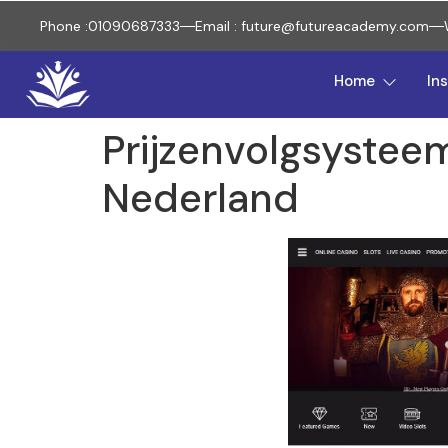
Phone :01090687333
Email : future@futureacademy.com
Home
In
Prijzenvolgsystee
Nederland