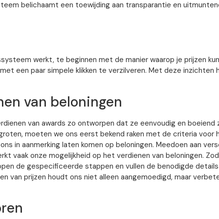
steem belichaamt een toewijding aan transparantie en uitmunten
systeem werkt, te beginnen met de manier waarop je prijzen kunt
 met een paar simpele klikken te verzilveren. Met deze inzichten 
nen van beloningen
erdienen van awards zo ontworpen dat ze eenvoudig en boeiend z
roten, moeten we ons eerst bekend raken met de criteria voor he
ons in aanmerking laten komen op beloningen. Meedoen aan versc
sterkt vaak onze mogelijkheid op het verdienen van beloningen. Z
rlopen de gespecificeerde stappen en vullen de benodigde detai
n van prijzen houdt ons niet alleen aangemoedigd, maar verbete
oren