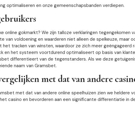
aring optimaliseren en onze gemeenschapsbanden verdiepen.
ebruikers
ke online gokmarkt? We zijn talloze verklaringen tegengekomen v
 van voldoening en waarderen niet alleen de spelkeuze, maar oo
 het tracken van winsten, waardoor ze zich meer geëngageerd ra
 en het systeem voortdurend optimaliseert op basis van klante
et differentieert van de tegenstanders. Als we deze getuigenis
oeiende naam van Gramsbet.
rgelijken met dat van andere casino
ramsbet met dat van andere online speelhuizen zien we heldere vo
et casino en bevorderen aan een significante differentiatie in 