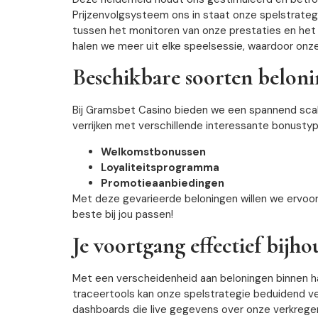
Prijzenvolgsysteem ons in staat onze spelstrate
tussen het monitoren van onze prestaties en het o
halen we meer uit elke speelsessie, waardoor onz
Beschikbare soorten belon
Bij Gramsbet Casino bieden we een spannend scala 
verrijken met verschillende interessante bonusty
Welkomstbonussen
Loyaliteitsprogramma
Promotieaanbiedingen
Met deze gevarieerde beloningen willen we ervoor 
beste bij jou passen!
Je voortgang effectief bijh
Met een verscheidenheid aan beloningen binnen han
traceertools kan onze spelstrategie beduidend ve
dashboards die live gegevens over onze verkregen 