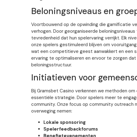
Beloningsniveaus en groe
Voortbouwend op de opwinding die gamificatie ve
verhogen. Door georganiseerde beloningsniveaus 
tevredenheid dat hun spelervaring verrijkt. Elk n
onze spelers gestimuleerd blijven om vooruitgan
wat een competitieve geest aanwakkert en een 
ervaring te optimaliseren en ervoor te zorgen da
beloningsstructuur.
Initiatieven voor gemeen
Bij Gramsbet Casino verkennen we methoden om d
essentiële strategie. Door spelers meer te engage
community. Onze focus op community outreach maak
overweging nemen:
Lokale sponsoring
Spelerfeedbackforums
Benefietevenementen