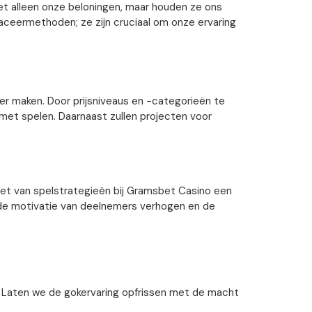
et alleen onze beloningen, maar houden ze ons
aceermethoden; ze zijn cruciaal om onze ervaring
er maken. Door prijsniveaus en -categorieën te
et spelen. Daarnaast zullen projecten voor
zet van spelstrategieën bij Gramsbet Casino een
e de motivatie van deelnemers verhogen en de
. Laten we de gokervaring opfrissen met de macht