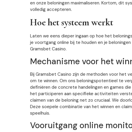
en onze beloningen maximaliseren. Kortom, dit sy
volledig accepteren.
Hoe het systeem werkt
Laten we eens dieper ingaan op hoe het belonings
je voortgang online bij te houden en je beloningen
Gramsbet Casino.
Mechanisme voor het win
Bij Gramsbet Casino zijn de methoden voor het v
om te winnen. Om ons beloningspotentieel te verg
definiëren de concrete handelingen en games die 
het participeren aan specifieke activiteiten ver
claimen van de beloning net zo cruciaal. We doo
Deze soepele combinatie van het winnen en claime
speelhuis.
Vooruitgang online monit