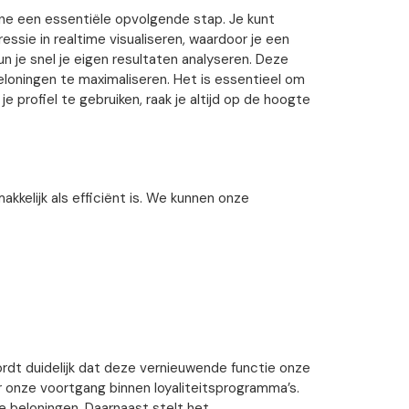
ine een essentiële opvolgende stap. Je kunt
essie in realtime visualiseren, waardoor je een
 kun je snel je eigen resultaten analyseren. Deze
eloningen te maximaliseren. Het is essentieel om
profiel te gebruiken, raak je altijd op de hoogte
kkelijk als efficiënt is. We kunnen onze
rdt duidelijk dat deze vernieuwende functie onze
r onze voortgang binnen loyaliteitsprogramma’s.
e beloningen. Daarnaast stelt het