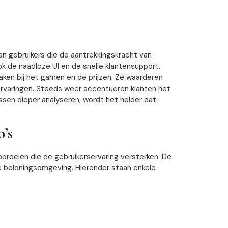
an gebruikers die de aantrekkingskracht van
k de naadloze UI en de snelle klantensupport.
ken bij het gamen en de prijzen. Ze waarderen
rvaringen. Steeds weer accentueren klanten het
sen dieper analyseren, wordt het helder dat
’s
ordelen die de gebruikerservaring versterken. De
de beloningsomgeving. Hieronder staan enkele