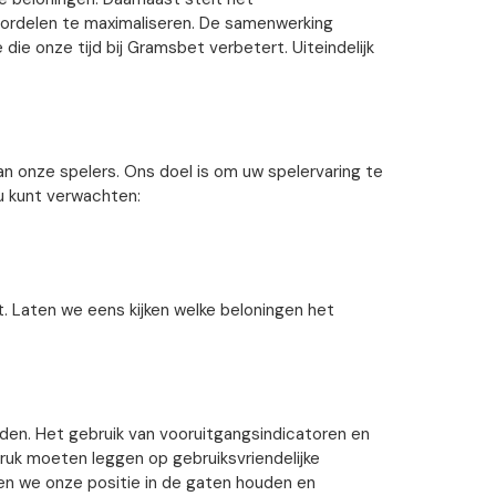
oordelen te maximaliseren. De samenwerking
ie onze tijd bij Gramsbet verbetert. Uiteindelijk
an onze spelers. Ons doel is om uw spelervaring te
u kunt verwachten:
. Laten we eens kijken welke beloningen het
uden. Het gebruik van vooruitgangsindicatoren en
ruk moeten leggen op gebruiksvriendelijke
nen we onze positie in de gaten houden en