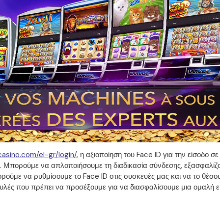
asino.com/el-gr/login/
, η αξιοποίηση του Face ID για την είσοδο
η. Μπορούμε να απλοποιήσουμε τη διαδικασία σύνδεσης, εξασφαλί
ούμε να ρυθμίσουμε το Face ID στις συσκευές μας και να το θέσο
λές που πρέπει να προσέξουμε για να διασφαλίσουμε μια ομαλή εμ