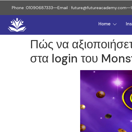
Phone :01090687333
Email : future@futureacademy.com
Home
In
Πώς να αξιοποιήσε
στα login του Mon