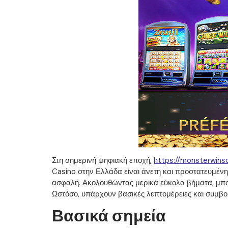
Στη σημερινή ψηφιακή εποχή,
https://monsterwinsc
Casino στην Ελλάδα είναι άνετη και προστατευμέν
ασφαλή. Ακολουθώντας μερικά εύκολα βήματα, μπορ
Ωστόσο, υπάρχουν βασικές λεπτομέρειες και συμβου
Βασικά σημεία