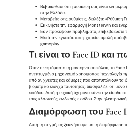
Βεβαιωθείτε ότι η συσκευή σας είναι ενημερω
στην Ελλάδα.
Μεταβείτε στις ρυθμίσεις, διαλέξτε «Ρύθμιση
Εκκινήστε την εφαρμογή Monsterwin και ενεργ
Εάν προκύψουν προβλήματα, επιβεβαιώστε το
Μετά την εγκατάσταση, χαρείτε ομαλή πρόσβ
gameplay.
Τι είναι το Face ID και 
Όταν σκεφτόμαστε τη μοντέρνα ασφάλεια, το Face ID
ανεπτυγμένο μηχανισμό χρησιμοποιεί τεχνολογία πρ
από ανιχνευτές και κάμερες που αποτυπώνουν τα 
βιομετρικό έλεγχο ταυτότητας, διασφαλίζει ότι μό
εισόδου. Αυτή η τεχνική όχι μόνο κάνει την είσοδο
τους κλασικούς κωδικούς εισόδου. Στην ηλεκτρονική
Διαμόρφωση του Face 
Αυτή τη στιγμή, ας ξεκινήσουμε με τη διαμόρφωση τ