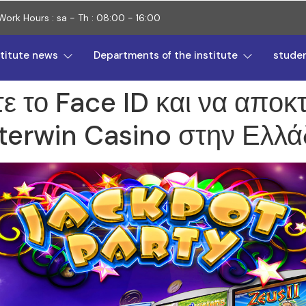
Work Hours : sa - Th : 08:00 - 16:00
stitute news
Departments of the institute
stude
τε το Face ID και να απο
sterwin Casino στην Ελλ