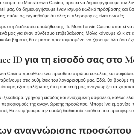
 κόσμο του Monsterwin Casino, πρέπει να δημιουργήσουμε τον λογ
ail μας, θα δημιουργήσουμε έναν ισχυρό κωδικό πρόσβασης και θα 
ας, οπότε ας εγγυηθούμε ότι όλες οι πληροφορίες είναι σωστές.
με στη διαδικασία επαλήθευσης. Το Monsterwin Casino απαιτεί να
μενά μας για έναν σύνδεσμο επιβεβαίωσης. Μόλις κάνουμε κλικ σε 
ύκολα βήματα, θα είμαστε προετοιμασμένοι να ζήσουμε όλα όσα έχ
e ID για τη είσοδό σας στο Mo
rwin Casino προσθέτει ένα πρόσθετο στρώμα ευκολίας και ασφάλεια
βαίνουμε στις ρυθμίσεις του λογαριασμού μας. Εδώ, θα βρούμε τη
θμίσουμε, εξασφαλίζοντας ότι η συσκευή μας αναγνωρίζει τα χαρακ
 ξεκάθαρα: γρήγορη είσοδος και ενισχυμένη ασφάλεια, καθώς ελαχ
υς περιορισμούς της αναγνώρισης προσώπου. Μπορεί να εμφανίσε
ιστεί, θα εκτιμήσουμε την ομαλή διαδικασία εισόδου που προσφέρε
άτων αναγνώρισης προσώπου