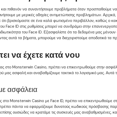
ροπο και πιθανόν να συναντήσουμε προβλήματα όταν προσπαθούμε ν
κινήσουμε με μερικές οδηγίες αντιμετώπισης προβλημάτων. Αρχικά, 
τε ότι βρισκόμαστε σε ένα καλά φωτισμένο περιβάλλον, καθώς ο κα
υ Face ID στις ρυθμίσεις μπορεί να συνδράμει στην επανενεργοποίη
ιδιωτικότητα του Face ID. Εξασφαλίστε ότι τα δεδομένα μας μένουν
ντας αυτά τα βήματα, μπορούμε να διαχειριστούμε αποδοτικά τα 
ι να έχετε κατά νου
ας στο Monsterwin Casino, πρέπει να επικεντρωθούμε στην ασφάλε
μού μας ασφαλή και αναβαθμίζουμε τακτικά το λογισμικό μας. Αυτ
με ασφάλεια
ς στο Monsterwin Casino με Face ID, πρέπει να επικεντρωθούμε στ
Θα πρέπει πάντα να εφαρμόζουμε δυνατούς κωδικούς πρόσβασης πα
 επίσης ουσιώδες να κρατάμε τις συσκευές μας αναβαθμισμένες, κ