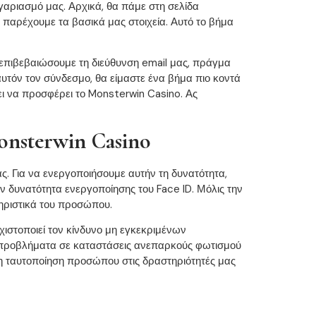
αριασμό μας. Αρχικά, θα πάμε στη σελίδα
παρέχουμε τα βασικά μας στοιχεία. Αυτό το βήμα
 επιβεβαιώσουμε τη διεύθυνση email μας, πράγμα
αυτόν τον σύνδεσμο, θα είμαστε ένα βήμα πιο κοντά
ει να προσφέρει το Monsterwin Casino. Ας
nsterwin Casino
ς. Για να ενεργοποιήσουμε αυτήν τη δυνατότητα,
ν δυνατότητα ενεργοποίησης του Face ID. Μόλις την
τηριστικά του προσώπου.
ιστοποιεί τον κίνδυνο μη εγκεκριμένων
ι προβλήματα σε καταστάσεις ανεπαρκούς φωτισμού
ι η ταυτοποίηση προσώπου στις δραστηριότητές μας