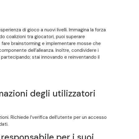
erienza di gioco a nuovi livelli. Immagina la forza
ando coalizioni tra giocatori, puoi superare
di fare brainstorming e implementare mosse che
 componente dell’alleanza. Inoltre, condividere i
o partecipando; stai innovando e reinventando il
azioni degli utilizzatori
oni. Richiede l’verifica dell’utente per un accesso
dati.
responsabile per i suoi