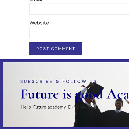
Website
SUBSCRIBE & FOLLOW US
Future is good Ac
Hello Future academy El-Mansoura