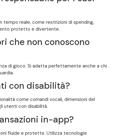
n tempo reale, come restrizioni di spending,
imento protetto e divertente.
atori che non conoscono
ienza di gioco. Si adatta perfettamente anche a chi
uardia.
ti con disabilità?
nzionalità come comandi vocali, dimensioni del
i utenti con disabilità.
ransazioni in-app?
ni fluide e protette. Utilizza tecnologie