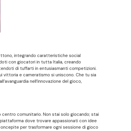
nettono, integrando caratteristiche social
oti con giocatori in tutta Italia, creando
endoti di tuffarti in entusiasmanti competizioni.
 vittoria e cameratismo si uniscono. Che tu sia
ll’avanguardia nell’innovazione del gioco,
 centro comunitario. Non stai solo giocando; stai
a piattaforma dove trovare appassionati con idee
o concepite per trasformare ogni sessione di gioco