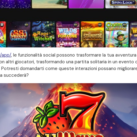
t/app/
, le funzionalità social possono trasformare la tua avventura 
n altri giocatori, trasformando una partita solitaria in un evento c
le. Potresti domandarti come queste interazioni possano migliorar
osa succederà?