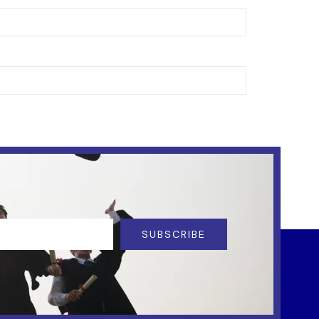
SUBSCRIBE