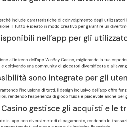
hé include caratteristiche di coinvolgimento degli utilizzatori i
azione. Il tutto è ideato in modo creativo per garantire un divert
isponibili nell’app per gli utilizz
uzione all’interno dell’app WinBay Casino, migliorando la tua esper
 e coltivando una community di giocatori diversificata e all’avang
sibilità sono integrate per gli uten
antendo l’inclusione di tutti. Il design inclusivo dell’app offre fu
ori, rendendo l’esperienza di gioco fluida e piacevole anche per gl
asino gestisce gli acquisti e le t
ute in-app con diversi metodi di pagamento, rendendo le transazio
 concentrandoti sul gioco e non sulla logistica finanziaria.