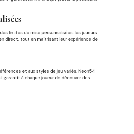
lisées
des limites de mise personnalisées, les joueurs
n direct, tout en maîtrisant leur expérience de
préférences et aux styles de jeu variés. Neon54
il garantit à chaque joueur de découvrir des