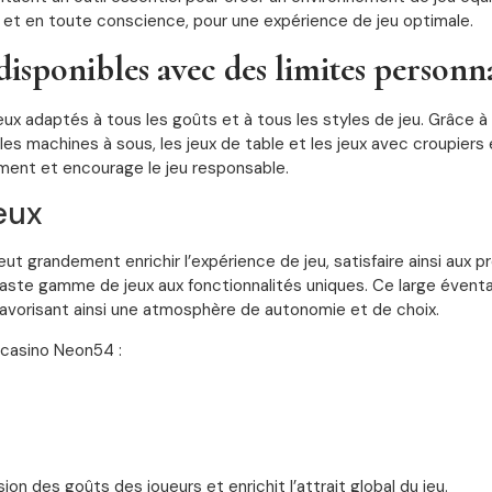
é et en toute conscience, pour une expérience de jeu optimale.
isponibles avec des limites personna
x adaptés à tous les goûts et à tous les styles de jeu. Grâce à 
 machines à sous, les jeux de table et les jeux avec croupiers e
ment et encourage le jeu responsable.
eux
ut grandement enrichir l’expérience de jeu, satisfaire ainsi aux 
 vaste gamme de jeux aux fonctionnalités uniques. Ce large éventa
favorisant ainsi une atmosphère de autonomie et de choix.
u casino Neon54 :
des goûts des joueurs et enrichit l’attrait global du jeu.