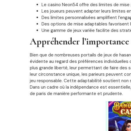
Le casino Neon54 offre des limites de mise 
Les joueurs peuvent adapter leurs limites en
Des limites personnalisées amplifient l’eng
Des options de mise adaptables favorisent la
Une gamme de jeux variée facilite des straté
Appréhender l’importance d
Bien que de nombreuses portails de jeux de hasard
évidente au regard des préférences individuelles 
plus grande liberté, leur permettant de faire des 
leur circonstance unique, les parieurs peuvent co
jeu responsable. Cette adaptabilité soutient non
Dans un cadre où la indépendance est essentielle, 
de paris de manière performante et prudente.