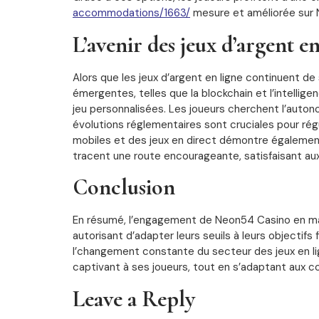
accommodations/1663/
mesure et améliorée sur 
L’avenir des jeux d’argent e
Alors que les jeux d’argent en ligne continuent d
émergentes, telles que la blockchain et l’intelligen
jeu personnalisées. Les joueurs cherchent l’autono
évolutions réglementaires sont cruciales pour régu
mobiles et des jeux en direct démontre également
tracent une route encourageante, satisfaisant aux
Conclusion
En résumé, l’engagement de Neon54 Casino en matiè
autorisant d’adapter leurs seuils à leurs objectifs
l’changement constante du secteur des jeux en li
captivant à ses joueurs, tout en s’adaptant aux c
Leave a Reply