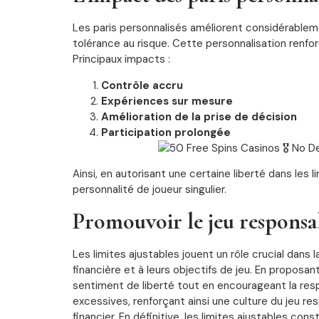
Les paris personnalisés améliorent considérableme
tolérance au risque. Cette personnalisation renfo
Principaux impacts :
Contrôle accru
Expériences sur mesure
Amélioration de la prise de décision
Participation prolongée
Ainsi, en autorisant une certaine liberté dans le
personnalité de joueur singulier.
Promouvoir le jeu responsabl
Les limites ajustables jouent un rôle crucial dans
financière et à leurs objectifs de jeu. En proposa
sentiment de liberté tout en encourageant la res
excessives, renforçant ainsi une culture du jeu re
financier. En définitive, les limites ajustables con