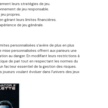
ement leurs stratégies de jeu.
ironnement de jeu responsable.
 jeu propres.
n gérant leurs limites financières.
expérience de jeu générale.
mites personnalisées s’avère de plus en plus
e mise personnalisées offrent aux parieurs une
tion au danger. En modifiant leurs restrictions à
atique de pari tout en respectant les normes du
 facteur essentiel de la gestion des risques.
s joueurs voulant évoluer dans l’univers des jeux