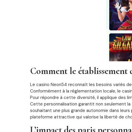
Comment le établissement de
Le casino Neon54 reconnaît les besoins variés de 
Conformément à la réglementation locale, le casi
Pour répondre à cette diversité, il applique des 
Cette personnalisation garantit non seulement la
souhaitant une plus grande autonomie dans leurs pa
plateforme attractive qui valorise la liberté de c
L’impact des paris personnal