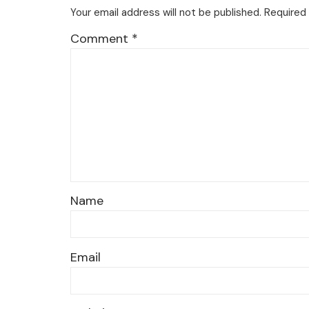
Your email address will not be published.
Required 
Comment
*
Name
Email