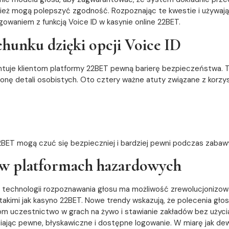
również mogą polepszyć zgodność. Rozpoznając te kwestie i używ
gowaniem z funkcją Voice ID w kasynie online 22BET.
hunku dzięki opcji Voice ID
tuje klientom platformy 22BET pewną barierę bezpieczeństwa. Te
onę detali osobistych. Oto cztery ważne atuty związane z korzyst
22BET mogą czuć się bezpieczniej i bardziej pewni podczas zabawy
u w platformach hazardowych
 technologii rozpoznawania głosu ma możliwość zrewolucjonizować
takimi jak kasyno 22BET. Nowe trendy wskazują, że polecenia głos
kom uczestnictwo w grach na żywo i stawianie zakładów bez użyc
iając pewne, błyskawiczne i dostępne logowanie. W miarę jak de