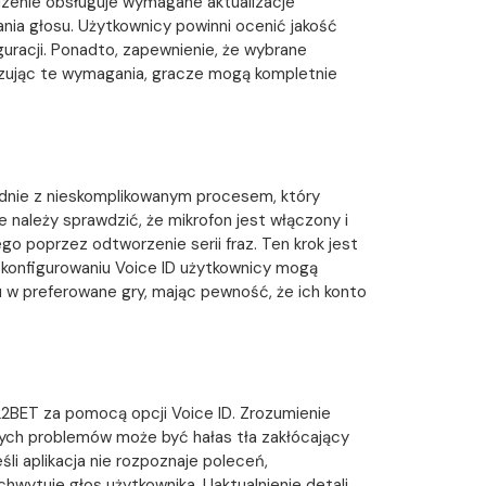
ądzenie obsługuje wymagane aktualizacje
ia głosu. Użytkownicy powinni ocenić jakość
uracji. Ponadto, zapewnienie, że wybrane
lizując te wymagania, gracze mogą kompletnie
dnie z nieskomplikowanym procesem, który
należy sprawdzić, że mikrofon jest włączony i
go poprzez odtworzenie serii fraz. Ten krok jest
konfigurowaniu Voice ID użytkownicy mogą
 w preferowane gry, mając pewność, że ich konto
2BET za pomocą opcji Voice ID. Zrozumienie
nych problemów może być hałas tła zakłócający
i aplikacja nie rozpoznaje poleceń,
wytuje głos użytkownika. Uaktualnienie detali