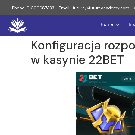
Phone :01090687333
Email : future@futureacademy.com
Home
In
Konfiguracja rozp
w kasynie 22BET