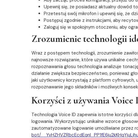
Upewnij się, że posiadasz aktualny dowód t
Przetestuj swój mikrofon i upewnij się, że d
Postępuj zgodnie z instrukcjami, aby recytow
Zaloguj się w spokojnym otoczeniu, aby ogra
Zrozumienie technologii ide
Wraz z postępem technologii, zrozumienie zawiłośc
najnowsze rozwiązanie, które używa unikalne cech
rozpoznawania głosu technologia analizuje tona
działanie zwiększa bezpieczeństwo, ponieważ głosy
jaki użytkownicy korzystają z platform cyfrowych,
rozpoznawanie jego składników i możliwych kons
Korzyści z używania Voice 
Technologia Voice ID zapewnia istotne korzyści d
logowania. Wykorzystując unikalne wzorce głos
zautomatyzowane logowanie umożliwiane przez 
bot/__YvHZHVZRbcEcdEqnl_PP1fE6ju2kKHqYjuLj