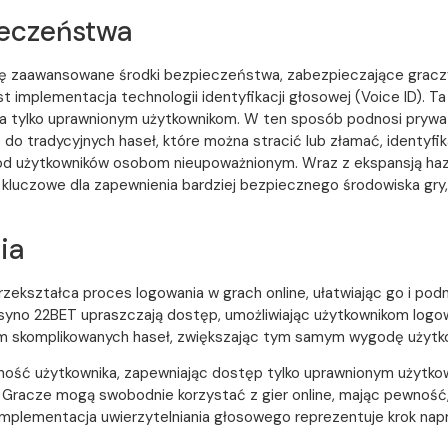
eczeństwa
ą się zaawansowane środki bezpieczeństwa, zabezpieczające gra
implementacja technologii identyfikacji głosowej (Voice ID). Ta
ta tylko uprawnionym użytkownikom. W ten sposób podnosi prywa
o tradycyjnych haseł, które można stracić lub złamać, identyfik
pod użytkowników osobom nieupoważnionym. Wraz z ekspansją haza
luczowe dla zapewnienia bardziej bezpiecznego środowiska gry
ia
rzekształca proces logowania w grach online, ułatwiając go i po
kasyno 22BET upraszczają dostęp, umożliwiając użytkownikom logo
em skomplikowanych haseł, zwiększając tym samym wygodę użytk
ność użytkownika, zapewniając dostęp tylko uprawnionym użytkowni
 Gracze mogą swobodnie korzystać z gier online, mając pewność
mplementacja uwierzytelniania głosowego reprezentuje krok napr