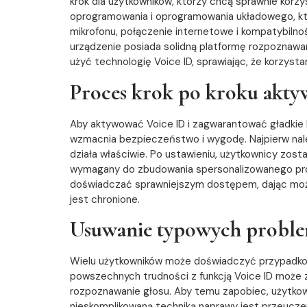
krok dla użytkowników, którzy chcą sprawnie korz
oprogramowania i oprogramowania układowego, kt
mikrofonu, połączenie internetowe i kompatybiln
urządzenie posiada solidną platformę rozpoznawa
użyć technologię Voice ID, sprawiając, że korzysta
Proces krok po kroku aktyw
Aby aktywować Voice ID i zagwarantować gładkie
wzmacnia bezpieczeństwo i wygodę. Najpierw należ
działa właściwie. Po ustawieniu, użytkownicy zost
wymagany do zbudowania spersonalizowanego prof
doświadczać sprawniejszym dostępem, dając możli
jest chronione.
Usuwanie typowych problem
Wielu użytkowników może doświadczyć przypadkowe
powszechnych trudności z funkcją Voice ID może 
rozpoznawanie głosu. Aby temu zapobiec, użytkown
nieskomplikowaną techniką naprawy jest przeuczen