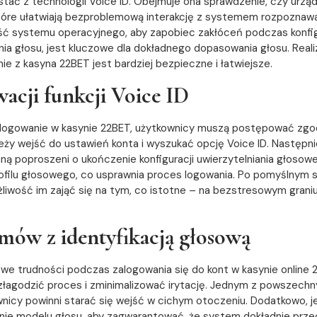
ystać z technologii Voice ID. Obejmuje ona sprawdzenie, czy urz
óre ułatwiają bezproblemową interakcję z systemem rozpoznawan
ość systemu operacyjnego, aby zapobiec zakłóceń podczas konfig
nia głosu, jest kluczowe dla dokładnego dopasowania głosu. Rea
nie z kasyna 22BET jest bardziej bezpieczne i łatwiejsze.
acji funkcji Voice ID
 logowanie w kasynie 22BET, użytkownicy muszą postępować zgo
y wejść do ustawień konta i wyszukać opcję Voice ID. Następnie 
aną poproszeni o ukończenie konfiguracji uwierzytelniania głosowe
ilu głosowego, co usprawnia proces logowania. Po pomyślnym s
wość im zająć się na tym, co istotne – na bezstresowym graniu
ów z identyfikacją głosową
 trudności podczas zalogowania się do kont w kasynie online 2
złagodzić proces i zminimalizować irytację. Jednym z powszech
icy powinni starać się wejść w cichym otoczeniu. Dodatkowo, jeśl
ie modelu głosu, aby zagwarantować, że system dokładnie przech