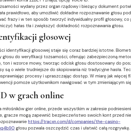
ożsamości wydany przez organ rządowy i bieżący dokument potwier
ziała prawidłowo, aby umożliwić dokładne rozpoznawanie głosu podc
ać frazy i w ten sposób tworzyć indywidualny profil głosowy, co 
niczyć hałas tła i zwiększyć dokładność rozpoznawania głosu.
ntyfikacji głosowej
i identyfikacji głosowej staje się coraz bardziej istotne. Biome
y głosu do weryfikacji tożsamości, oferując zabezpieczoną meto
cję, ton i wzorce mowy, tworząc odcisk głosu dostosowany do p
 są o wiele trudniejsze do skopiowania niż tradycyjne hasła. Tec
 usprawniając procesy i upraszczając dostęp. W miarę jak więcej 
ekwencji pomoże użytkownikom nawigować w tym zmieniającym się
ID w grach online
la miłośników gier online, przede wszystkim w zakresie podniesie
owe, gracze mogą zapewnić bezpieczeństwo swoich kont przed n
rozpoznawanie
https://tracxn.com/d/companies/the-casino-
huq4b90
głosu pozwala oszczędzić czas i ułatwić całą rozgrywkę.