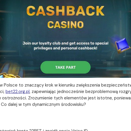
 w Polsce to znaczący krok w kierunku zwiększenia bezpieczeństw
ci,
bet22.org.pl
, zapewniając jednocześnie bezproblemową rozgryw
w ostrożności. Zrozumienie tych elementów jest istotne, poni
. Co dalej w tym dynamicznym środowisku?
stawień konta 22BET i znajdź opcję Voice ID.