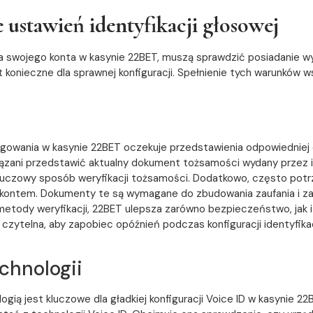
 ustawień identyfikacji głosowej
la swojego konta w kasynie 22BET, muszą sprawdzić posiadanie w
t konieczne dla sprawnej konfiguracji. Spełnienie tych warunkó
a
do logowania w kasynie 22BET oczekuje przedstawienia odpowiedni
iązani przedstawić aktualny dokument tożsamości wydany przez i
luczowy sposób weryfikacji tożsamości. Dodatkowo, często potr
z kontem. Dokumenty te są wymagane do zbudowania zaufania i 
 metody weryfikacji, 22BET ulepsza zarówno bezpieczeństwo, jak 
czytelna, aby zapobiec opóźnień podczas konfiguracji identyfika
chnologii
gią jest kluczowe dla gładkiej konfiguracji Voice ID w kasynie 2