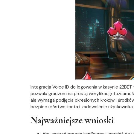
Integracja Voice ID do logowania w kasynie 22BET
pozwala graczom na prostą weryfikację tożsamoś
ale wymaga podjęcia określonych kroków i środkó
bezpieczeństwo konta i zadowolenie użytkownika
Najważniejsze wnioski
Aby zacząć proces konfiguracji, przejdź do u