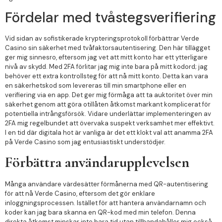
Fördelar med tvåstegsverifiering
Vid sidan av sofistikerade krypteringsprotokoll förbättrar Verde
Casino sin säkerhet med tvåfaktorsautentisering. Den här tillägget
ger mig sinnesro, eftersom jag vet att mitt konto har ett ytterligare
nivå av skydd. Med 2FA förlitar jag mig inte bara på mitt kodord; jag
behöver ett extra kontrollsteg för att nå mitt konto. Detta kan vara
en säkerhetskod som levereras till min smartphone eller en
verifiering via en app. Det ger mig förmåga att ta auktoritet över min
säkerhet genom att göra otillåten åtkomst markant komplicerat för
potentiella intrångsförsök. Vidare underlättar implementeringen av
2FA mig regelbundet att övervaka suspekt verksamhet mer effektivt.
I en tid där digitala hot är vanliga är det ett klokt val att anamma 2FA
på Verde Casino som jag entusiastiskt understödjer.
Förbättra användarupplevelsen
Många användare värdesätter förmånerna med QR-autentisering
för att nå Verde Casino, eftersom det gör enklare
inloggningsprocessen. Istället för att hantera användarnamn och
koder kan jag bara skanna en QR-kod med min telefon. Denna
direkta åtkomst minskar inte bara tid utan tillhandahåller mig också