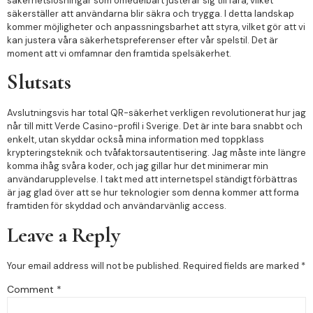
säkerhetslösningar som omedelbart justerar sig till fara, vilket
säkerställer att användarna blir säkra och trygga. I detta landskap
kommer möjligheter och anpassningsbarhet att styra, vilket gör att vi
kan justera våra säkerhetspreferenser efter vår spelstil. Det är
moment att vi omfamnar den framtida spelsäkerhet.
Slutsats
Avslutningsvis har total QR-säkerhet verkligen revolutionerat hur jag
når till mitt Verde Casino-profil i Sverige. Det är inte bara snabbt och
enkelt, utan skyddar också mina information med toppklass
krypteringsteknik och tvåfaktorsautentisering. Jag måste inte längre
komma ihåg svåra koder, och jag gillar hur det minimerar min
användarupplevelse. I takt med att internetspel ständigt förbättras
är jag glad över att se hur teknologier som denna kommer att forma
framtiden för skyddad och användarvänlig access.
Leave a Reply
Your email address will not be published.
Required fields are marked
*
Comment
*