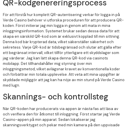
QR-kodgenereringsprocess
För att förstå hur komplett QR-autentisering verkar för logga in på
Verde Casino behöver vi utforska proceduren för att producera QR-
koden. Först initierar jag min logga in genom att mata in mina
inloggningsinformation. Systemet brukar sedan dessa data för att
skapa en särskild QR-kod som är exklusivt kopplad till min sittning.
Denna kod bär krypterad data, vilket säkerställer säkerhet och
sekretess. Varje QR-kod är tidsbegränsad och slutar att gälla efter
ett begränsat intervall, vilket tillför ytterligare ett skyddslager som
jag värderar. Jag kan lätt skapa denna QR-kod via casinots
mobilapp. Det tillhandahåller mig styrning över min
inloggningsmetod, vilket avlägsnar kravet av konventionella koder
och förbättrar min totala upplevelse. Att veta att mina uppgifter är
skyddade möjliggör att jag kan ha nöje av min stund på Verde Casino
med lugn.
Skannings- och kontrollsteg
När QR-koden har producerats via appen är nästa fas att läsa av
och verifiera den för åtkomst till inloggning. Först startar jag Verde
Casino-appen på min apparat. Sedan lokaliserar jag
skanningsverktyget och pekar med min kamera på den uppvisade