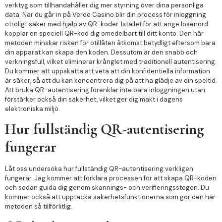
verktyg som tillhandahåller dig mer styrning över dina personliga
data. När du går in på Verde Casino blir din process för inloggning
otroligt säker med hjälp av QR-koder. Istället för att ange lösenord
kopplar en speciell QR-kod dig omedelbart till ditt konto. Den här
metoden minskar risken för otillåten åtkomst betydligt eftersom bara
din apparat kan skapa den koden. Dessutom är den snabb och
verkningsfull, vilket eliminerar krånglet med traditionell autentisering.
Du kommer att uppskatta att veta att din konfidentiella information
är säker, så att du kan koncentrera dig på att ha glädje av din speltid.
Att bruka QR-autentisering förenklar inte bara inloggningen utan
förstärker också din säkerhet, vilket ger dig makt i dagens
elektroniska miljö.
Hur fullständig QR-autentisering
fungerar
Låt oss undersöka hur fullständig QR-autentisering verkligen
fungerar. Jag kommer att förklara processen för att skapa QR-koden
och sedan guida dig genom skannings- och verifieringsstegen. Du
kommer också att upptäcka säkerhetsfunktionerna som gör den här
metoden så tillförlitlig.