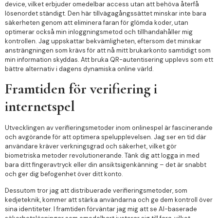
device, vilket erbjuder omedelbar access utan att behöva återfå
lösenordet ständigt. Den här tillvägagångssättet minskar inte bara
säkerheten genom att eliminera faran för glömda koder, utan
optimerar också min inloggningsmetod och tillhandahåller mig
kontrollen. Jag uppskattar bekvämligheten, eftersom det minskar
ansträngningen som krävs för att nå mitt brukarkonto samtidigt som
min information skyddas. Att bruka QR-autentisering upplevs som ett
bättre alternativ i dagens dynamiska online värld.
Framtiden för verifiering i
internetspel
Utvecklingen av verifieringsmetoder inom onlinespel är fascinerande
och avgörande för att optimera spelupplevelsen. Jag ser en tid där
användare kräver verkningsgrad och säkerhet, vilket gör
biometriska metoder revolutionerande. Tänk dig att logga in med
bara ditt fingeravtryck eller din ansiktsigenkänning – det är snabbt
och ger dig befogenhet över ditt konto.
Dessutom tror jag att distribuerade verifieringsmetoder, som
kedjeteknik, kommer att stärka användarna och ge dem kontroll över
sina identiteter. I framtiden förväntar jag mig att se AI-baserade