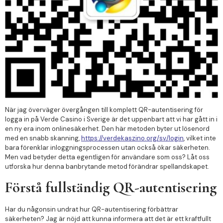
När jag överväger övergången till komplett QR-autentisering för
logga in på Verde Casino i Sverige är det uppenbart att vi har gått in i
en ny era inom onlinesäkerhet. Den här metoden byter ut lösenord
med en snabb skanning,
https://verdekaszino.org/sv/login
, vilket inte
bara förenklar inloggningsprocessen utan också ökar säkerheten.
Men vad betyder detta egentligen för användare som oss? Låt oss
utforska hur denna banbrytande metod förändrar spellandskapet.
Förstå fullständig QR-autentisering
Har du någonsin undrat hur QR-autentisering förbättrar
säkerheten? Jag är nöjd att kunna informera att det är ett kraftfullt