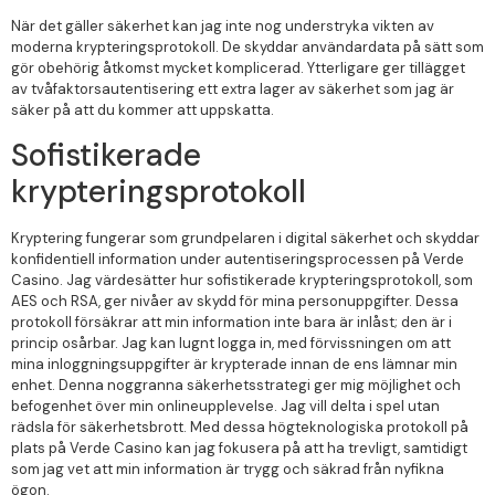
När det gäller säkerhet kan jag inte nog understryka vikten av
moderna krypteringsprotokoll. De skyddar användardata på sätt som
gör obehörig åtkomst mycket komplicerad. Ytterligare ger tillägget
av tvåfaktorsautentisering ett extra lager av säkerhet som jag är
säker på att du kommer att uppskatta.
Sofistikerade
krypteringsprotokoll
Kryptering fungerar som grundpelaren i digital säkerhet och skyddar
konfidentiell information under autentiseringsprocessen på Verde
Casino. Jag värdesätter hur sofistikerade krypteringsprotokoll, som
AES och RSA, ger nivåer av skydd för mina personuppgifter. Dessa
protokoll försäkrar att min information inte bara är inlåst; den är i
princip osårbar. Jag kan lugnt logga in, med förvissningen om att
mina inloggningsuppgifter är krypterade innan de ens lämnar min
enhet. Denna noggranna säkerhetsstrategi ger mig möjlighet och
befogenhet över min onlineupplevelse. Jag vill delta i spel utan
rädsla för säkerhetsbrott. Med dessa högteknologiska protokoll på
plats på Verde Casino kan jag fokusera på att ha trevligt, samtidigt
som jag vet att min information är trygg och säkrad från nyfikna
ögon.