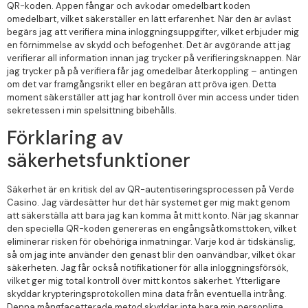
QR-koden. Appen fångar och avkodar omedelbart koden
omedelbart, vilket säkerställer en lätt erfarenhet. När den är avläst
begärs jag att verifiera mina inloggningsuppgifter, vilket erbjuder mig
en förnimmelse av skydd och befogenhet. Det är avgörande att jag
verifierar all information innan jag trycker på verifieringsknappen. När
jag trycker på på verifiera får jag omedelbar återkoppling – antingen
om det var framgångsrikt eller en begäran att pröva igen. Detta
moment säkerställer att jag har kontroll över min access under tiden
sekretessen i min spelsittning bibehålls.
Förklaring av
säkerhetsfunktioner
Säkerhet är en kritisk del av QR-autentiseringsprocessen på Verde
Casino. Jag värdesätter hur det här systemet ger mig makt genom
att säkerställa att bara jag kan komma åt mitt konto. När jag skannar
den speciella QR-koden genereras en engångsåtkomsttoken, vilket
eliminerar risken för obehöriga inmatningar. Varje kod är tidskänslig,
så om jag inte använder den genast blir den oanvändbar, vilket ökar
säkerheten. Jag får också notifikationer för alla inloggningsförsök,
vilket ger mig total kontroll över mitt kontos säkerhet. Ytterligare
skyddar krypteringsprotokollen mina data från eventuella intrång.
Denna mångfacetterade metod skyddar inte bara min personliga