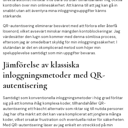
kontrollen över min onlinesäkerhet. Att känna till att jag kan gå in
snabbt utan att äventyra mina inloggningsuppgifter känns
stärkande.
QR-autentisering eliminerar besväret med att förlora eller återfå
lösenord, vilket avsevärt minskar mängden kontoblockeringar. Jag
värdesätter den lugn som kommer med denna sömlösa process,
eftersom jag är omedelbart skyldig för min inloggningssäkerhet. I
slutändan är det en okomplicerad metod som höjer min
spelupplevelse samtidigt som min uppgifter bevaras.
Jämförelse av klassiska
inloggningsmetoder med QR-
autentisering
Samtidigt som konventionella inloggningsmetoder i hög grad förlitar
sig på att komma ihåg komplexa koder, tillhandahåller QR-
autentisering ett fräscht alternativ som riktar sig till nutida personer.
Jag har ofta märkt att det kan vara komplicerat att jonglera många
koder, vilket orsakar frustration och eventuella risker för säkerheten.
Med QR-autentisering läser av jag enkelt en streckkod på min