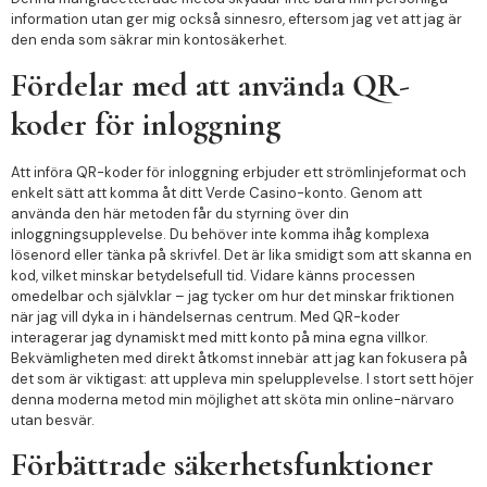
information utan ger mig också sinnesro, eftersom jag vet att jag är
den enda som säkrar min kontosäkerhet.
Fördelar med att använda QR-
koder för inloggning
Att införa QR-koder för inloggning erbjuder ett strömlinjeformat och
enkelt sätt att komma åt ditt Verde Casino-konto. Genom att
använda den här metoden får du styrning över din
inloggningsupplevelse. Du behöver inte komma ihåg komplexa
lösenord eller tänka på skrivfel. Det är lika smidigt som att skanna en
kod, vilket minskar betydelsefull tid. Vidare känns processen
omedelbar och självklar – jag tycker om hur det minskar friktionen
när jag vill dyka in i händelsernas centrum. Med QR-koder
interagerar jag dynamiskt med mitt konto på mina egna villkor.
Bekvämligheten med direkt åtkomst innebär att jag kan fokusera på
det som är viktigast: att uppleva min spelupplevelse. I stort sett höjer
denna moderna metod min möjlighet att sköta min online-närvaro
utan besvär.
Förbättrade säkerhetsfunktioner