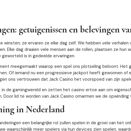
gen: getuigenissen en belevingen va
hte winsten; ze ervaren ze elke dag zelf. We hebben vele verhale
en. Elke dag draaien vele mensen aan de rollen, plaatsen ze hun
geworteld is in gedeelde ervaringen.
ent meegemaakt waarop een spel ons plotseling beloont. Het ga
nen. Of iemand nu een progressieve jackpot heeft gewonnen of ee
gen ons vertrouwen dat Jack Casino het voorspoed van zijn spel
teit in de gamingwereld en zetten het casino ertoe aan om eigen
en. Door lid te worden van Jack Casino omarmen we de opwinding
ming in Nederland
anderingen een belangrijke rol zullen spelen in de groei van het 
 waarschijnlijk meer spelers via hun devices zien spelen, waardoor