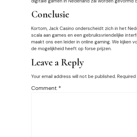
digitale gamen in Nederland zal worden gevormd do
Conclusie
Kortom, Jack Casino onderscheidt zich in het Nede
scala aan games en een gebruiksvriendelijke int
maakt ons een leider in online gaming. We kijken 
de mogelijkheid heeft op forse prijzen.
Leave a Reply
Your email address will not be published.
Required 
Comment
*