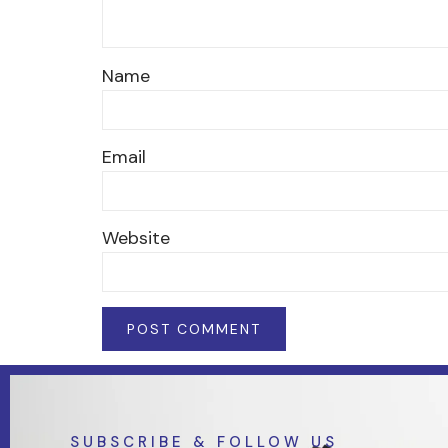
Name
Email
Website
SUBSCRIBE & FOLLOW US