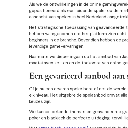
Als we de ontwikkelingen in de online gamingwereld
gepositioneerd als een leidende speler op de mar
aandacht van spelers in heel Nederland aangetrok
Het strategische toepassing van geavanceerde t
hebben waargenomen dat het platform zich richt o
beginners in de branche. Bovendien hebben de pro
levendige game-ervaringen.
Naarmate we dieper ingaan op het aanbod van Jack
maatstaven zetten en de toekomst van online ga
Een gevarieerd aanbod aan s
Of je nu een ervaren speler bent of net de werel
elk niveau. Het uitgebreide spelaanbod omvat alle
keuzes zijn.
We kunnen bekende thema’s en geavanceerde graphi
poker en blackjack de perfecte uitdaging, terwijl 