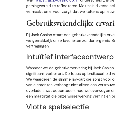
Wat
https://jack-casino.co.nl/
onderscheidt, is de
gamingwereld te reflecteren. Met zo’n diverse se
vermaakt en ervoor zorgt dat we telkens opnieuw
Gebruiksvriendelijke ervari
Bij Jack Casino staat een gebruiksvriendelijke erv
we gemakkelijk onze favorieten zonder ergernis. B
vertragingen.
Intuïtief interfaceontwerp
Wanneer we de gebruikerservaring bij Jack Casin
significant verbetert. De focus op bruikbaarheid va
We waarderen de slimme lay-out die zorgt voor co
van elementen verhoogt niet alleen ons vertrouwe
overladen, wat accentueert hoe weloverwogen ont
een maatstaf die onze wisselwerking verfijnt en 
Vlotte spelselectie