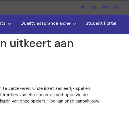
nts
Quality assurance alone
Student Portal
n uitkeert aan
te verzekeren. Onze inzet aan eerlijk spel en
ferenties van elke speler en verhogen we de
elingen van onze spelers. Hoe kan onze aanpak jouw