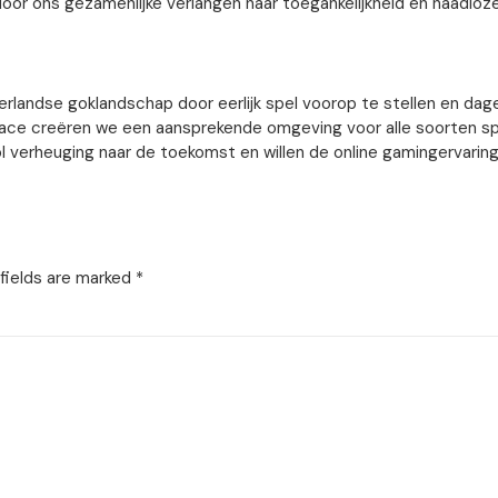
or ons gezamenlijke verlangen naar toegankelijkheid en naadloze
rlandse goklandschap door eerlijk spel voorop te stellen en dage
erface creëren we een aansprekende omgeving voor alle soorten 
vol verheuging naar de toekomst en willen de online gamingervarin
fields are marked
*