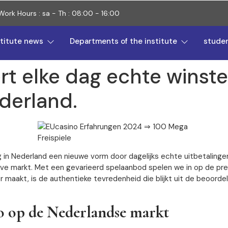
Work Hours : sa - Th : 08:00 - 16:00
stitute news
Departments of the institute
stude
rt elke dag echte winste
derland.
 in Nederland een nieuwe vorm door dagelijks echte uitbetalingen 
ve markt. Met een gevarieerd spelaanbod spelen we in op de pre
er maakt, is de authentieke tevredenheid die blijkt uit de beoord
o op de Nederlandse markt