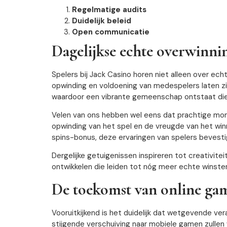
Regelmatige audits
Duidelijk beleid
Open communicatie
Dagelijkse echte overwinnin
Spelers bij Jack Casino horen niet alleen over ec
opwinding en voldoening van medespelers laten zi
waardoor een vibrante gemeenschap ontstaat die 
Velen van ons hebben wel eens dat prachtige mom
opwinding van het spel en de vreugde van het win
spins-bonus, deze ervaringen van spelers bevesti
Dergelijke getuigenissen inspireren tot creativi
ontwikkelen die leiden tot nóg meer echte winst
De toekomst van online ga
Vooruitkijkend is het duidelijk dat wetgevende ver
stijgende verschuiving naar mobiele gamen zullen we