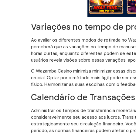
Variações no tempo de p
Ao avaliar os diferentes modos de retirada no W
perceberá que as variações no tempo de manuse
horas curtas, enquanto diferentes podem se esten
usuários revela visões sobre essas variações, ap
O Wazamba Casino minimiza minimizar essas discr
crucial. Optar por o método mais ágil pode ser 
físico. Harmonizar as suas escolhas com o feedbac
Calendário de Transações
Administrar os tempos de transferência monetár
consideravelmente seu acesso aos lucros. Transit
estrategicamente seu circulação financeiro. Você
período, as normas financeiras podem afetar o p