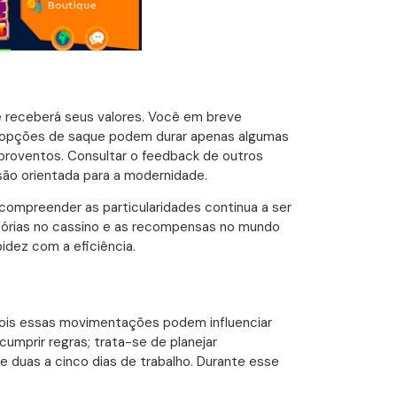
ê receberá seus valores. Você em breve
s opções de saque podem durar apenas algumas
 proventos. Consultar o feedback de outros
são orientada para a modernidade.
compreender as particularidades continua a ser
itórias no cassino e as recompensas no mundo
idez com a eficiência.
ois essas movimentações podem influenciar
umprir regras; trata-se de planejar
e duas a cinco dias de trabalho. Durante esse