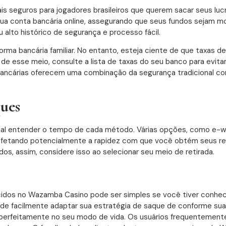
s seguros para jogadores brasileiros que querem sacar seus luc
 sua conta bancária online, assegurando que seus fundos sejam 
 alto histórico de segurança e processo fácil.
ataforma bancária familiar. No entanto, esteja ciente de que taxa
o de esse meio, consulte a lista de taxas do seu banco para evit
 bancárias oferecem uma combinação da segurança tradicional com
ques
ial entender o tempo de cada método. Várias opções, como e-wal
tando potencialmente a rapidez com que você obtém seus recur
s, assim, considere isso ao selecionar seu meio de retirada.
cidos no Wazamba Casino pode ser simples se você tiver conhe
de facilmente adaptar sua estratégia de saque de conforme suas
perfeitamente no seu modo de vida. Os usuários frequentemente 