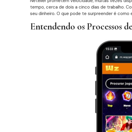
Neteller prometem velocidade, muitas vezes disp
tempo, cerca de dois a cinco dias de trabalho. C
seu dinheiro. O que pode te surpreender é como 
Entendendo os Processos de