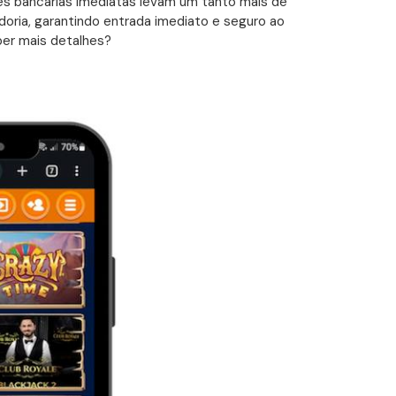
es bancárias imediatas levam um tanto mais de
doria, garantindo entrada imediato e seguro ao
ber mais detalhes?