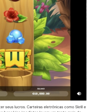
er seus lucros. Carteiras eletrônicas como Skrill e