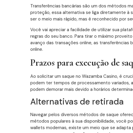
Transferências bancárias são um dos métodos mai
proteção, essa alternativa se liga diretamente à
ser o meio mais rápido, mas é reconhecido por seu
Você vai apreciar a facilidade de utilizar sua pl
regras do seu banco. Para tirar o máximo proveit
avanço das transações online, as transferências
online.
Prazos para execução de sa
Ao solicitar um saque no Wazamba Casino, é cruc
podem ter tempos de processamento variados, afe
podem demorar mais devido a horários determinado
Alternativas de retirada
Navegar pelos diversos métodos de saque ofere
métodos populares à sua disponibilidade, você po
wallets modernas, existe um meio que se adapta 