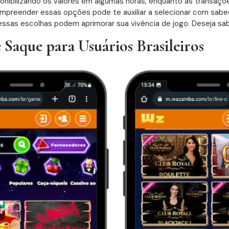
onibilizando os valores em algumas horas, enquanto as transaçõ
ompreender essas opções pode te auxiliar a selecionar com sabe
essas escolhas podem aprimorar sua vivência de jogo. Deseja sa
 Saque para Usuários Brasileiros