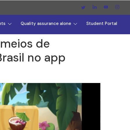
nts
Quality assurance alone
Student Portal
 meios de
rasil no app