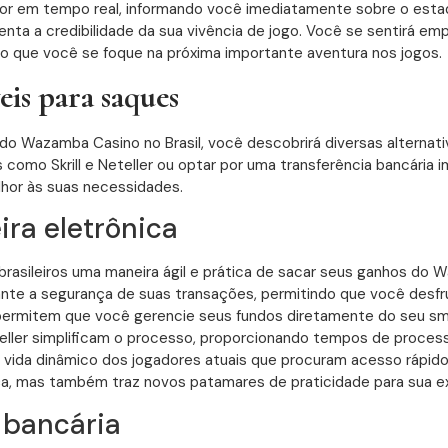
or em tempo real, informando você imediatamente sobre o estad
nta a credibilidade da sua vivência de jogo. Você se sentirá e
do que você se foque na próxima importante aventura nos jogos.
is para saques
 do Wazamba Casino no Brasil, você descobrirá diversas alterna
s como Skrill e Neteller ou optar por uma transferência bancári
hor às suas necessidades.
ra eletrônica
brasileiros uma maneira ágil e prática de sacar seus ganhos do 
rante a segurança de suas transações, permitindo que você desfru
rmitem que você gerencie seus fundos diretamente do seu sma
eteller simplificam o processo, proporcionando tempos de process
 vida dinâmico dos jogadores atuais que procuram acesso rápido 
 mas também traz novos patamares de praticidade para sua exp
 bancária