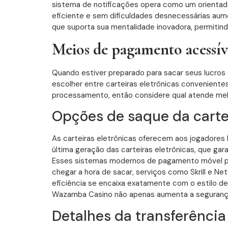
sistema de notificações opera como um orientad
eficiente e sem dificuldades desnecessárias aume
que suporta sua mentalidade inovadora, permitin
Meios de pagamento acessíve
Quando estiver preparado para sacar seus lucros
escolher entre carteiras eletrônicas conveniente
processamento, então considere qual atende mel
Opções de saque da cartei
As carteiras eletrônicas oferecem aos jogadores 
última geração das carteiras eletrônicas, que ga
Esses sistemas modernos de pagamento móvel pe
chegar a hora de sacar, serviços como Skrill e N
eficiência se encaixa exatamente com o estilo de
Wazamba Casino não apenas aumenta a segurança,
Detalhes da transferência