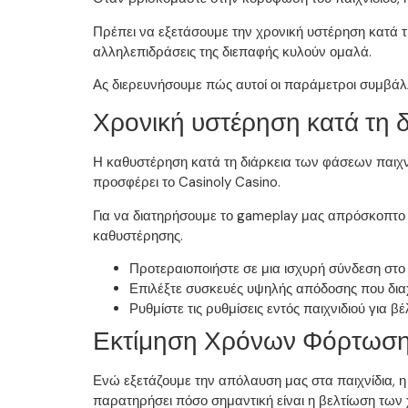
Πρέπει να εξετάσουμε την χρονική υστέρηση κατά τ
αλληλεπιδράσεις της διεπαφής κυλούν ομαλά.
Ας διερευνήσουμε πώς αυτοί οι παράμετροι συμβάλ
Χρονική υστέρηση κατά τη δ
Η καθυστέρηση κατά τη διάρκεια των φάσεων παιχνι
προσφέρει το Casinoly Casino.
Για να διατηρήσουμε το gameplay μας απρόσκοπτο κ
καθυστέρησης.
Προτεραιοποιήστε σε μια ισχυρή σύνδεση στο δ
Επιλέξτε συσκευές υψηλής απόδοσης που διαχ
Ρυθμίστε τις ρυθμίσεις εντός παιχνιδιού για β
Εκτίμηση Χρόνων Φόρτωσ
Ενώ εξετάζουμε την απόλαυση μας στα παιχνίδια, η
παρατηρήσει πόσο σημαντική είναι η βελτίωση των 