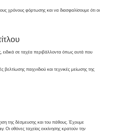
τους χρόνους φόρτωσης και να διασφαλίσουμε ότι οι
τίτλου
ς, ειδικά σε ταχέα περιβάλλοντα όπως αυτά που
 βελτίωσης παιχνιδιού και τεχνικές μείωσης της
χιση της δέσμευσης και του πάθους. Έχουμε
. Οι οθόνες ταχείας εκκίνησης κρατούν την