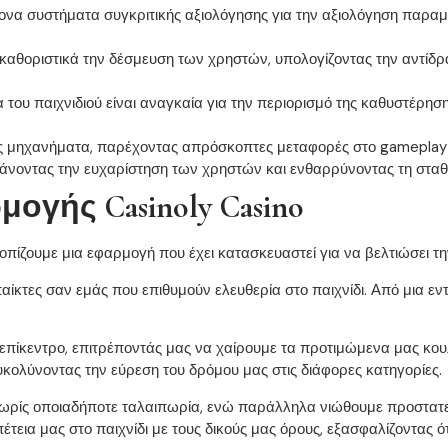
ρονα συστήματα συγκριτικής αξιολόγησης για την αξιολόγηση παρα
καθοριστικά την δέσμευση των χρηστών, υπολογίζοντας την αντίδρασ
 του παιχνιδιού είναι αναγκαία για την περιορισμό της καθυστέρηση
ς μηχανήματα, παρέχοντας απρόσκοπτες μεταφορές στο gameplay 
υξάνοντας την ευχαρίστηση των χρηστών και ενθαρρύνοντας τη στα
γής Casinoly Casino
οπίζουμε μια εφαρμογή που έχει κατασκευαστεί για να βελτιώσει τη
α παίκτες σαν εμάς που επιθυμούν ελευθερία στο παιχνίδι. Από μια 
πίκεντρο, επιτρέποντάς μας να χαίρουμε τα προτιμώμενα μας κουλ
υκολύνοντας την εύρεση του δρόμου μας στις διάφορες κατηγορίες.
ωρίς οποιαδήποτε ταλαιπωρία, ενώ παράλληλα νιώθουμε προστατευμ
τεια μας στο παιχνίδι με τους δικούς μας όρους, εξασφαλίζοντας ότ