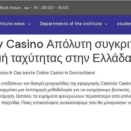
Work Hours : sa - Th : 08:00 - 16:00
stitute news
Departments of the institute
stude
 Casino Απόλυτη συγκριτ
μή ταχύτητας στην Ελλάδ
η επιδόσεων και δοκιμή γρηγοράδας της εφαρμογής Casinoly Casin
αρμόσει μια λεπτομερή μεθοδολογία για να εκτιμήσουμε βασικούς 
εκτίμηση. Ωστόσο, τα ευρήματα φανερώνουν περισσότερα από απλ
παιχνίδια. Ποιες αποκαλύψεις ανακαλύψαμε που θα μπορούσαν να 