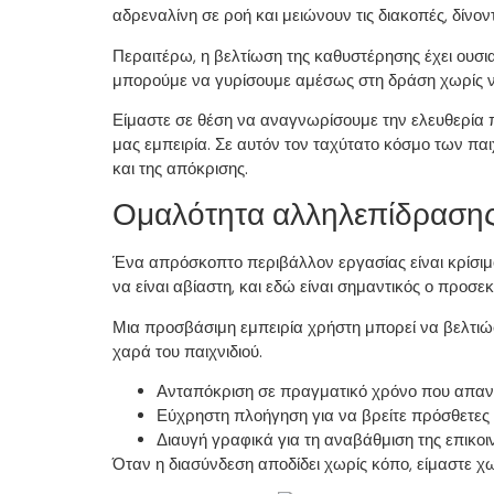
αδρεναλίνη σε ροή και μειώνουν τις διακοπές, δίν
Περαιτέρω, η βελτίωση της καθυστέρησης έχει ουσι
μπορούμε να γυρίσουμε αμέσως στη δράση χωρίς 
Είμαστε σε θέση να αναγνωρίσουμε την ελευθερία 
μας εμπειρία. Σε αυτόν τον ταχύτατο κόσμο των πα
και της απόκρισης.
Ομαλότητα αλληλεπίδρασης
Ένα απρόσκοπτο περιβάλλον εργασίας είναι κρίσιμο
να είναι αβίαστη, και εδώ είναι σημαντικός ο προσε
Μια προσβάσιμη εμπειρία χρήστη μπορεί να βελτιώσε
χαρά του παιχνιδιού.
Ανταπόκριση σε πραγματικό χρόνο που απα
Εύχρηστη πλοήγηση για να βρείτε πρόσθετες 
Διαυγή γραφικά για τη αναβάθμιση της επικοι
Όταν η διασύνδεση αποδίδει χωρίς κόπο, είμαστε χ