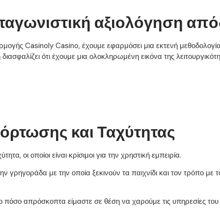
νταγωνιστική αξιολόγηση απ
αρμογής Casinoly Casino, έχουμε εφαρμόσει μια εκτενή μεθοδολογ
 διασφαλίζει ότι έχουμε μια ολοκληρωμένη εικόνα της λειτουργικότη
όρτωσης και Ταχύτητας
τα, οι οποίοι είναι κρίσιμοι για την χρηστική εμπειρία.
 γρηγοράδα με την οποία ξεκινούν τα παιχνίδι και τον τρόπο με το
το πόσο απρόσκοπτα είμαστε σε θέση να χαρούμε τις υπηρεσίες του 