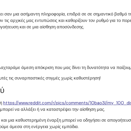
ει σαν μια ασήμαντη πληροφορία, επιδρά σε σε σημαντικό βαθμό τ
τις αρχικές μας εντυπώσεις και καθορίζουν τον ρυθμό για το πορ
γοήτευση και σε μια αίσθηση αποσύνδεσης.
 λαχταράμε άμεση απόκριση που μας δίνει τη δυνατότητα να παίζου
αυτές τις συναρπαστικές στιγμές χωρίς καθυστέρηση!
ού
γή
https://www.reddit.com/r/pics/comments/10bao3l/my_100_
 μπορεί να αλλάξει ή να καταστρέψει την αίσθηση μας.
ι μια καθυστερημένη έναρξη μπορεί να οδηγήσει σε απογοήτευση. 
ούμε άμεσα στη ενέργεια χωρίς εμπόδια.