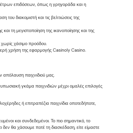
μέτρων επιδόσεων, όπως η γρηγοράδα και η
η του διακομιστή και τις βελτιώσεις της
ς και τη μεγιστοποίηση της ικανοποίησης και της
χωρίς χάσιμο προόδου.
θερή χρήση της εφαρμογής Casinoly Casino.
ν απόλαυση παιχνιδιού μας.
εντυπωσιακή γκάμα παιχνιδιών μέχρι ομαλές επιλογές
οχέρηδες ή επιτραπέζια παιχνίδια οποτεδήποτε,
ένοι και συνδεδεμένοι. Το πιο σημαντικό, το
ι δεν θα χάσουμε ποτέ τη διασκέδαση, είτε είμαστε