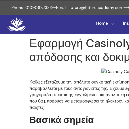
Phone :01090687333
Email : future@futureacademy.com
Home
In
Εφαρμογή Casinoly
απόδοσης και δοκι
Καθώς εξετάζουμε την απόλυτη συγκριτική εκτίμησ
παραβάλλεται με τους ανταγωνιστές της. Έχουμε εφ
γρηγοράδα απόκρισης, εγγυώμενοι μια αναλυτική 
που θα μπορούσε να μεταμορφώσει τα ηλεκτρονικά 
παίχτες;
Βασικά σημεία