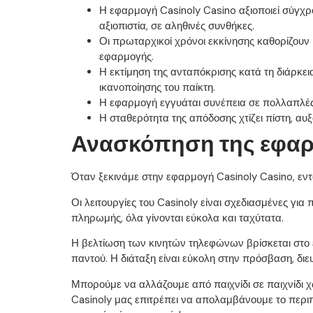
Η εφαρμογή Casinoly Casino αξιοποιεί σύγχ
αξιοπιστία, σε αληθινές συνθήκες.
Οι πρωταρχικοί χρόνοι εκκίνησης καθορίζουν 
εφαρμογής.
Η εκτίμηση της ανταπόκρισης κατά τη διάρκεια
ικανοποίησης του παίκτη.
Η εφαρμογή εγγυάται συνέπεια σε πολλαπλέ
Η σταθερότητα της απόδοσης χτίζει πίστη, α
Ανασκόπηση της εφαρμο
Όταν ξεκινάμε στην εφαρμογή Casinoly Casino, εντ
Οι λειτουργίες του Casinoly είναι σχεδιασμένες γι
πληρωμής, όλα γίνονται εύκολα και ταχύτατα.
Η βελτίωση των κινητών τηλεφώνων βρίσκεται στο ε
παντού. Η διάταξη είναι εύκολη στην πρόσβαση, διε
Μπορούμε να αλλάζουμε από παιχνίδι σε παιχνίδι χ
Casinoly μας επιτρέπει να απολαμβάνουμε το περιπέ