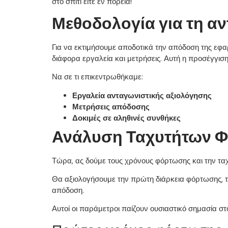
στο σπίτι είτε εν πορεία!
Μεθοδολογία για τη α
Για να εκτιμήσουμε αποδοτικά την απόδοση της εφ
διάφορα εργαλεία και μετρήσεις. Αυτή η προσέγγιση
Να σε τι επικεντρωθήκαμε:
Εργαλεία ανταγωνιστικής αξιολόγησης
Μετρήσεις απόδοσης
Δοκιμές σε αληθινές συνθήκες
Ανάλυση Ταχυτήτων Φ
Τώρα, ας δούμε τους χρόνους φόρτωσης και την ταχύτη
Θα αξιολογήσουμε την πρώτη διάρκεια φόρτωσης, την
απόδοση.
Αυτοί οι παράμετροι παίζουν ουσιαστικό σημασία σ