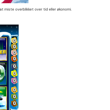
t miste overblikket over tid eller økonomi.