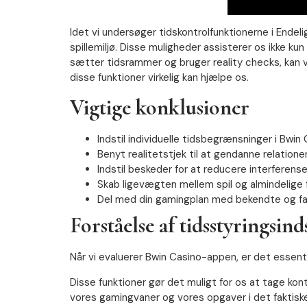
Idet vi undersøger tidskontrolfunktionerne i Endeli
spillemiljø. Disse muligheder assisterer os ikke k
sætter tidsrammer og bruger reality checks, kan vi 
disse funktioner virkelig kan hjælpe os.
Vigtige konklusioner
Indstil individuelle tidsbegrænsninger i Bw
Benyt realitetstjek til at gendanne relatione
Indstil beskeder for at reducere interferens
Skab ligevægten mellem spil og almindelige
Del med din gamingplan med bekendte og fami
Forståelse af tidsstyringsin
Når vi evaluerer Bwin Casino-appen, er det essenti
Disse funktioner gør det muligt for os at tage kon
vores gamingvaner og vores opgaver i det faktiske l