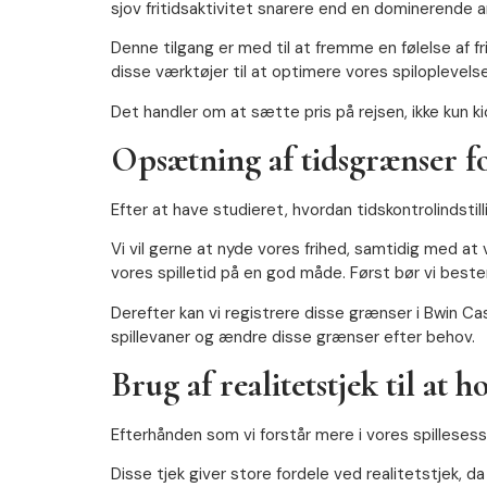
sjov fritidsaktivitet snarere end en dominerende a
Denne tilgang er med til at fremme en følelse af f
disse værktøjer til at optimere vores spiloplevelse,
Det handler om at sætte pris på rejsen, ikke kun ki
Opsætning af tidsgrænser fo
Efter at have studieret, hvordan tidskontrolindstil
Vi vil gerne at nyde vores frihed, samtidig med at 
vores spilletid på en god måde. Først bør vi bestem
Derefter kan vi registrere disse grænser i Bwin C
spillevaner og ændre disse grænser efter behov.
Brug af realitetstjek til at 
Efterhånden som vi forstår mere i vores spillesessi
Disse tjek giver store fordele ved realitetstjek, 