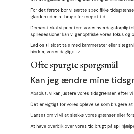
For det første bør vi sætte specifikke tidsgrænser 
glæden uden at bruge for meget tid.
Dernæst skal vi prioritere vores hverdagsforpligte
spillesessioner kan vi genopfriske vores fokus og 
Lad os til sidst tale med kammerater eller slægtni
hindrer, vores daglige liv.
Ofte spurgte spørgsmål
Kan jeg ændre mine tidsgr
Absolut, vi kan justere vores tidsgrænser, efter vi
Det er vigtigt for vores oplevelse som brugere at ha
Uanset om vi vil at slække vores grænser eller forst
At have overblik over vores tid brugt på spil hjæl