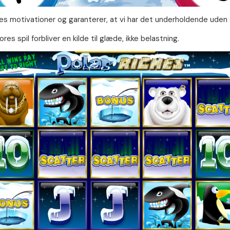
res motivationer og garanterer, at vi har det underholdende uden a
es spil forbliver en kilde til glæde, ikke belastning.