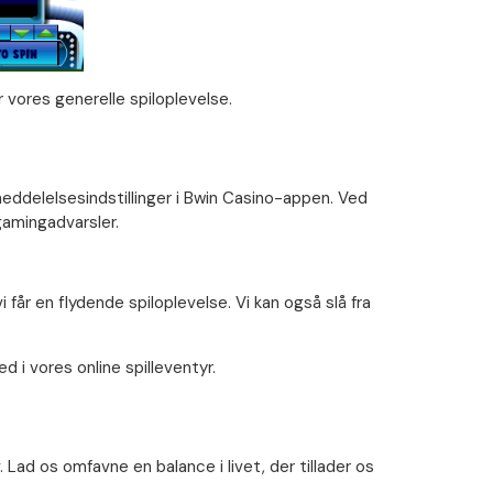
 vores generelle spiloplevelse.
eddelelsesindstillinger i Bwin Casino-appen. Ved
gamingadvarsler.
i får en flydende spiloplevelse. Vi kan også slå fra
d i vores online spilleventyr.
 Lad os omfavne en balance i livet, der tillader os