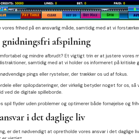
e vores frihed på en ansvarlig måde, samtidig med at vi forstærker
 gnidningsfri afspilning
fortabel og mindre afbrudt? Et vigtigt trin er at justere vores m
istraktioner, samtidig med at vi holder os informeret på kritiske 
unødvendige pings eller rystelser, der trækker os ud af fokus.
dele eller spilopdateringer, der virkelig betyder noget for os, så v
d ved de digitale spilleborde.
s spil flyder uden problemer og optimerer både fornøjelse og frihe
ansvar i det daglige liv
g, er det nødvendigt at opretholde vores ansvar i det daglige liv.
er vigtigt.