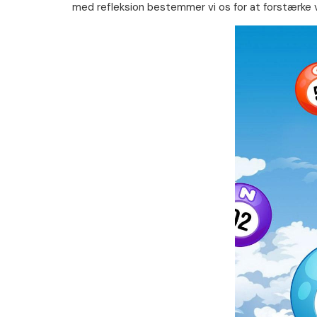
med refleksion bestemmer vi os for at forstærke v