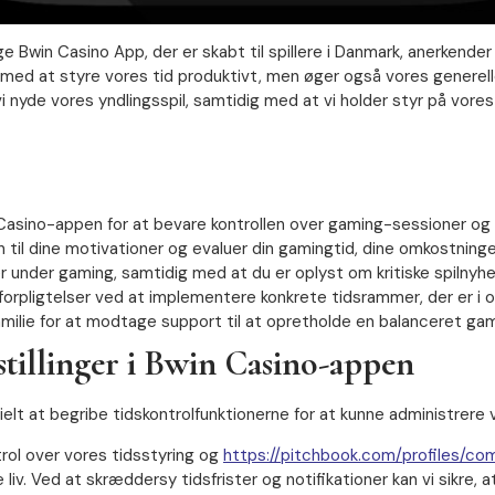
ge Bwin Casino App, der er skabt til spillere i Danmark, anerkender
un med at styre vores tid produktivt, men øger også vores generel
nyde vores yndlingsspil, samtidig med at vi holder styr på vores v
in Casino-appen for at bevare kontrollen over gaming-sessioner og
n til dine motivationer og evaluer din gamingtid, dine omkostninge
er under gaming, samtidig med at du er oplyst om kritiske spilny
 forpligtelser ved at implementere konkrete tidsrammer, der er 
lie for at modtage support til at opretholde en balanceret gamin
dstillinger i Bwin Casino-appen
elt at begribe tidskontrolfunktionerne for at kunne administrere v
trol over vores tidsstyring og
https://pitchbook.com/profiles/c
iv. Ved at skræddersy tidsfrister og notifikationer kan vi sikre, 