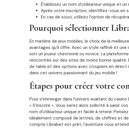
Établissez un nom d’utilisateur unique et un
Après votre inscription, identifiez-vous en 
En cas de souci, utilisez l’option de récupér
Pourquoi sélectionner Libr
En matière de jeux mobiles, le choix de la meilleu
avantages qu’il offre. Avec un style raffiné et une 
soit un joueur chevronné ou novice. La plateforme 
rencontrés sur des sites de moins bonne qualité.
de table et des options avec croupiers en direct 
dans cet univers passionnant du jeu mobile !
Étapes pour créer votre co
Pour s’immerger dans l’univers exaltant du casino L
« S’inscrire ». Vous serez alors sollicité à saisi
nom d’utilisateur unique et facile à retenir. Pense
idéalement composé de lettres, de chiffres et de s
compte Librabet est prêt, l’aventure vous attend 