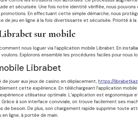
ide et sécurisée. Une fois notre identité vérifiée, nous pouvons
x promotions. En effectuant cette simple démarche, nous protég
de jeu en ligne à la fois divertissante et sécurisée. Priorité à la 
Librabet sur mobile
ment nous loguer via l’application mobile Librabet. En installan
e voulons. Explorons ensemble les procédures faciles pour nous l
mobile Librabet
é de jouer aux jeux de casino en déplacement,
https://librabetkaz
rablement cette expérience. En téléchargeant l’application mobile
expérience utilisateur optimale. L’application est ergonomique et
Grâce à son interface conviviale, on trouve facilement ses machi
s de besoin. De plus, son chargement rapide supprime toute atte
 en ligne, à portée de main.