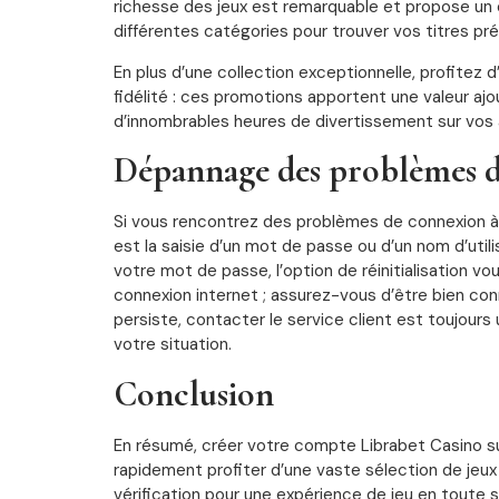
richesse des jeux est remarquable et propose un é
différentes catégories pour trouver vos titres pr
En plus d’une collection exceptionnelle, profitez
fidélité : ces promotions apportent une valeur aj
d’innombrables heures de divertissement sur vos 
Dépannage des problèmes d
Si vous rencontrez des problèmes de connexion à 
est la saisie d’un mot de passe ou d’un nom d’util
votre mot de passe, l’option de réinitialisation 
connexion internet ; assurez-vous d’être bien co
persiste, contacter le service client est toujour
votre situation.
Conclusion
En résumé, créer votre compte Librabet Casino su
rapidement profiter d’une vaste sélection de jeux
vérification pour une expérience de jeu en toute sé