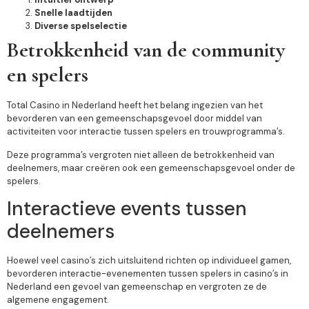
Snelle laadtijden
Diverse spelselectie
Betrokkenheid van de community
en spelers
Total Casino in Nederland heeft het belang ingezien van het
bevorderen van een gemeenschapsgevoel door middel van
activiteiten voor interactie tussen spelers en trouwprogramma’s.
Deze programma’s vergroten niet alleen de betrokkenheid van
deelnemers, maar creëren ook een gemeenschapsgevoel onder de
spelers.
Interactieve events tussen
deelnemers
Hoewel veel casino’s zich uitsluitend richten op individueel gamen,
bevorderen interactie-evenementen tussen spelers in casino’s in
Nederland een gevoel van gemeenschap en vergroten ze de
algemene engagement.