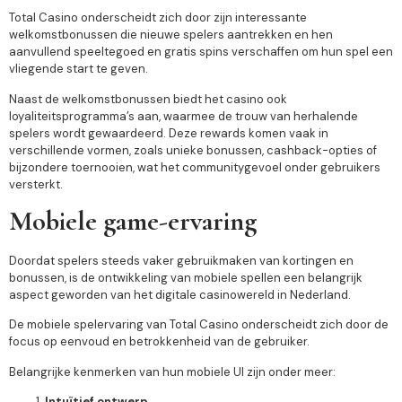
Total Casino onderscheidt zich door zijn interessante
welkomstbonussen die nieuwe spelers aantrekken en hen
aanvullend speeltegoed en gratis spins verschaffen om hun spel een
vliegende start te geven.
Naast de welkomstbonussen biedt het casino ook
loyaliteitsprogramma’s aan, waarmee de trouw van herhalende
spelers wordt gewaardeerd. Deze rewards komen vaak in
verschillende vormen, zoals unieke bonussen, cashback-opties of
bijzondere toernooien, wat het communitygevoel onder gebruikers
versterkt.
Mobiele game-ervaring
Doordat spelers steeds vaker gebruikmaken van kortingen en
bonussen, is de ontwikkeling van mobiele spellen een belangrijk
aspect geworden van het digitale casinowereld in Nederland.
De mobiele spelervaring van Total Casino onderscheidt zich door de
focus op eenvoud en betrokkenheid van de gebruiker.
Belangrijke kenmerken van hun mobiele UI zijn onder meer:
Intuïtief ontwerp