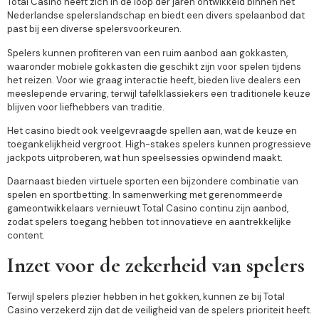
Total Casino heeft zich in de loop der jaren ontwikkeld binnen het
Nederlandse spelerslandschap en biedt een divers spelaanbod dat
past bij een diverse spelersvoorkeuren.
Spelers kunnen profiteren van een ruim aanbod aan gokkasten,
waaronder mobiele gokkasten die geschikt zijn voor spelen tijdens
het reizen. Voor wie graag interactie heeft, bieden live dealers een
meeslepende ervaring, terwijl tafelklassiekers een traditionele keuze
blijven voor liefhebbers van traditie.
Het casino biedt ook veelgevraagde spellen aan, wat de keuze en
toegankelijkheid vergroot. High-stakes spelers kunnen progressieve
jackpots uitproberen, wat hun speelsessies opwindend maakt.
Daarnaast bieden virtuele sporten een bijzondere combinatie van
spelen en sportbetting. In samenwerking met gerenommeerde
gameontwikkelaars vernieuwt Total Casino continu zijn aanbod,
zodat spelers toegang hebben tot innovatieve en aantrekkelijke
content.
Inzet voor de zekerheid van spelers
Terwijl spelers plezier hebben in het gokken, kunnen ze bij Total
Casino verzekerd zijn dat de veiligheid van de spelers prioriteit heeft.