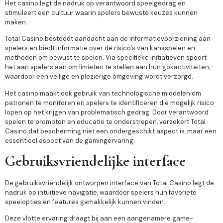
Het casino legt de nadruk op verantwoord speelgedrag en
stimuleert een cultuur waarin spelers bewuste keuzes kunnen
maken.
Total Casino besteedt aandacht aan de informatievoorziening aan
spelers en biedt informatie over de risico’s van kansspelen en
methoden om bewust te spelen. Via specifieke initiatieven spoort
het aan spelers aan om limieten te stellen aan hun gokactiviteiten,
waardoor een veilige en plezierige omgeving wordt verzorgd.
Het casino maakt ook gebruik van technologische middelen om
patronen te monitoren en spelers te identificeren die mogelijk risico
lopen op het krijgen van problematisch gedrag. Door verantwoord
spelen te promoten en educatie te onderstrepen, verzekert Total
Casino dat bescherming niet een ondergeschikt aspect is, maar een
essentieel aspect van de gamingervaring.
Gebruiksvriendelijke interface
De gebruiksvriendelijk ontworpen interface van Total Casino legt de
nadruk op intuïtieve navigatie, waardoor spelers hun favoriete
speelopties en features gemakkelijk kunnen vinden.
Deze vlotte ervaring draagt bij aan een aangenamere game-