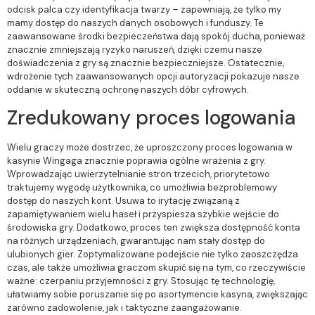
odcisk palca czy identyfikacja twarzy – zapewniają, że tylko my
mamy dostęp do naszych danych osobowych i funduszy. Te
zaawansowane środki bezpieczeństwa dają spokój ducha, ponieważ
znacznie zmniejszają ryzyko naruszeń, dzięki czemu nasze
doświadczenia z gry są znacznie bezpieczniejsze. Ostatecznie,
wdrożenie tych zaawansowanych opcji autoryzacji pokazuje nasze
oddanie w skuteczną ochronę naszych dóbr cyfrowych.
Zredukowany proces logowania
Wielu graczy może dostrzec, że uproszczony proces logowania w
kasynie Wingaga znacznie poprawia ogólne wrażenia z gry.
Wprowadzając uwierzytelnianie stron trzecich, priorytetowo
traktujemy wygodę użytkownika, co umożliwia bezproblemowy
dostęp do naszych kont. Usuwa to irytację związaną z
zapamiętywaniem wielu haseł i przyspiesza szybkie wejście do
środowiska gry. Dodatkowo, proces ten zwiększa dostępność konta
na różnych urządzeniach, gwarantując nam stały dostęp do
ulubionych gier. Zoptymalizowane podejście nie tylko zaoszczędza
czas, ale także umożliwia graczom skupić się na tym, co rzeczywiście
ważne: czerpaniu przyjemności z gry. Stosując tę technologię,
ułatwiamy sobie poruszanie się po asortymencie kasyna, zwiększając
zarówno zadowolenie, jak i taktyczne zaangażowanie.