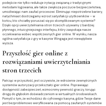
podejście nie tylko redukuje irytację związaną z tradycyjnymi
metodami logowania, ale także zwiększa poczucie bezpieczeństwa,
umożliwiając nam zaufać procesowi. Eliminując niepotrzebne bariery,
natychmiast dostrzegamy wzrost satysfakcji użytkowników – w
końcu, kto chciałby poruszać się po skomplikowanym systemie?
Dzięki opcji uwierzytelniania stron trzecich używamy z bardziej
płynnego, intuicyjniejszego interfejsu, który zaspokaja nasze
oczekiwania wobec współczesnych gier online. W wyniku, nasza
ogólna satysfakcja z gry w kasynie Wingaga jest niewątpliwie
wyższa.
Przyszłość gier online z
rozwiązaniami uwierzytelniania
stron trzecich
Patrząc w przyszłość, jest oczywiste, że wdrożenie zewnętrznych
systemów autoryzacji przekształci gier online. Poprawiając
dostępność zabezpieczeń, wzmocnimy pewność graczy, torując
drogę do głębokim doświadczeniom w wirtualnych środowiskach.
Pomyśl o tym, że wchodzisz do cyfrowego kasyna, gdzie Twoje dane
jest bezproblemowo weryfikowana za pomocą zaufanych systemów