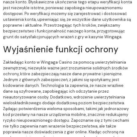
nasze konto. Błyskawiczne ukończenie tego etapu weryfikacji konta
jest niezwykle istotne, ponieważ zapobiega nieupoważnionemu
dostępowi. Po weryfikacji możemy się zarejestrować i dostosować
ustawienia konta, upewniając się, że wszystkie dane użytkownika są
poprawne i aktualne. Przestrzegając tych kroków, zwiększamy
bezpieczeństwo i funkcjonalność naszego konta, przygotowując
grunt do satysfakcjonujących wrażeń z gry w kasynie Wingaga.
Wyjaśnienie funkcji ochrony
Zakładając konto w Wingaga Casino za pomocą uwierzytelniania
zewnętrznej, niezwykle ważne jest zrozumienie solidnych środków
ochrony, które zabezpieczają nasze dane prywatne i pieniężne.
Jednym z głównych zabezpieczeń, z jakimi się spotykamy, jest
kodowanie danych. Technologia ta zapewnia, że nasze wrażliwe
dane są szyfrowane, zapobiegając ich odczytanie przez
nieautoryzowane osoby. Dodatkowo, wdrożenie uwierzytelniania
wieloskładnikowego dodaje dodatkową poziom bezpieczeństwa.
Żądając potwierdzenia wieloma sposobami, takimi jak jednorazowy
kod przesłany na nasze urządzenia mobilne, znacznie redukujemy
ryzyko nieupoważnionego dostępu. Zapoznanie się z tymi cechami
nie tylko zapewnia nam wrażenie bezpieczeństwa, ale także
poprawia nasze doświadczenia z gier online. Kładąc ochronę na