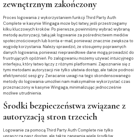
zewnętrznym zakończony
Proces logowania z wykorzystaniem funkcji Third Party Auth
Complete w kasynie Wingaga może być łatwy, jeśli przestrzegamy
kilku kluczowych kroków. Po pierwsze, powinniśmy wybrać wybraną
metodę autoryzacji, taką jak logowanie za pośrednictwem mediów
społecznościowych lub konta e-mail, ponieważ znacznie zwiększa to
wygodę korzystania. Należy sprawdzić, że stosujemy poprawnych
danych logowania, ponieważ nieprawidłowe dane mogą prowadzić do
frustrujących opóźnień. Po zalogowaniu możemy używać intuicyjnego
interfejsu, który łatwo łączy z różnymi platformami. Zapoznanie się z
tymi metodami autoryzacji nie tylko ułatwia dostęp, ale także podnosi
efektywność sesji gry. Zwracanie uwagi na tego skondensowanego
metody do logowania umożliwi nam maksymalnie wykorzystać czas
przeznaczony w kasynie Wingaga, minimalizując jednocześnie
możliwe utrudnienia.
Środki bezpieczeństwa związane z
autoryzacją stron trzecich
Logowanie za pomocą Third Party Auth Complete nie tylko
upraszcza nasz dostęp, ale także zapewnia wiele środków