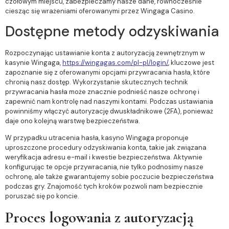
czołowym miejscu, zabezpieczamy nasze dane, równocześnie
ciesząc się wrażeniami oferowanymi przez Wingaga Casino.
Dostępne metody odzyskiwania
Rozpoczynając ustawianie konta z autoryzacją zewnętrznym w
kasynie Wingaga,
https://wingagas.com/pl-pl/login/
, kluczowe jest
zapoznanie się z oferowanymi opcjami przywracania hasła, które
chronią nasz dostęp. Wykorzystanie skutecznych technik
przywracania hasła może znacznie podnieść nasze ochronę i
zapewnić nam kontrolę nad naszymi kontami. Podczas ustawiania
powinniśmy włączyć autoryzację dwuskładnikowe (2FA), ponieważ
daje ono kolejną warstwę bezpieczeństwa.
W przypadku utracenia hasła, kasyno Wingaga proponuje
uproszczone procedury odzyskiwania konta, takie jak związana
weryfikacja adresu e-mail i kwestie bezpieczeństwa. Aktywnie
konfigurując te opcje przywracania, nie tylko podnosimy nasze
ochronę, ale także gwarantujemy sobie poczucie bezpieczeństwa
podczas gry. Znajomość tych kroków pozwoli nam bezpiecznie
poruszać się po koncie.
Proces logowania z autoryzacją